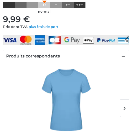
---
--
-
0
+
++
+++
normal
9,99 €
Prix dont TVA
plus frais de port
Produits correspondants