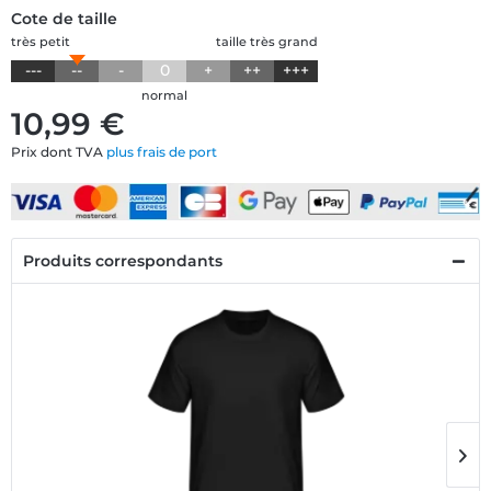
Cote de taille
très petit
taille très grand
---
--
-
0
+
++
+++
normal
10,99 €
Prix dont TVA
plus frais de port
Produits correspondants