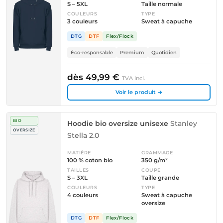
S – 5XL
Taille normale
COULEURS
TYPE
3 couleurs
Sweat à capuche
DTG
DTF
Flex/Flock
Éco-responsable
Premium
Quotidien
dès 49,99 €
TVA incl.
Voir le produit →
BIO
Hoodie bio oversize unisexe
Stanley
OVERSIZE
Stella 2.0
MATIÈRE
GRAMMAGE
100 % coton bio
350 g/m²
TAILLES
COUPE
S – 3XL
Taille grande
COULEURS
TYPE
4 couleurs
Sweat à capuche
oversize
DTG
DTF
Flex/Flock