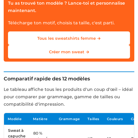
Tu as trouvé ton modèle ? Lance-toi et personnalise
maintenant.
Télécharge ton motif, choisis ta taille, c'est parti.
Tous les sweatshirts femme →
Créer mon sweat →
Comparatif rapide des 12 modèles
Le tableau affiche tous les produits d'un coup d'œil – idéal
pour comparer par grammage, gamme de tailles ou
compatibilité d'impression.
Modèle
Matière
Grammage
Tailles
Couleurs
Co
Sweat à
80 %
capuche