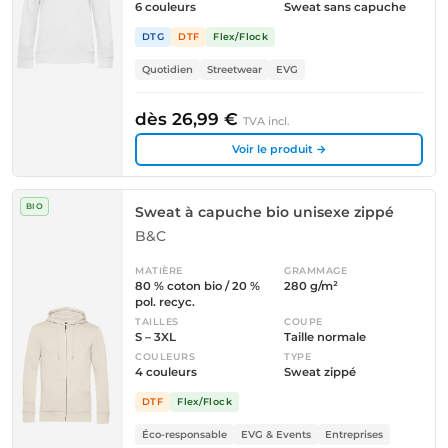
6 couleurs
Sweat sans capuche
DTG
DTF
Flex/Flock
Quotidien
Streetwear
EVG
dès 26,99 €
TVA incl.
Voir le produit →
BIO
Sweat à capuche bio unisexe zippé
B&C
MATIÈRE
GRAMMAGE
80 % coton bio / 20 %
280 g/m²
pol. recyc.
TAILLES
COUPE
S – 3XL
Taille normale
COULEURS
TYPE
4 couleurs
Sweat zippé
DTF
Flex/Flock
Éco-responsable
EVG & Events
Entreprises