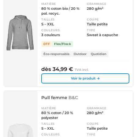
MATIÈRE
GRAMMAGE
80 % coton bio / 20 %
280 g/m²
pol. recyc.
TAILLES
COUPE
S – XXL
Taille petite
COULEURS
TYPE
3 couleurs
Sweat à capuche
DTF
Flex/Flock
Éco-responsable
Outdoor
Quotidien
dès 34,99 €
TVA incl.
Voir le produit →
Pull femme
B&C
MATIÈRE
GRAMMAGE
80 % coton / 20 %
280 g/m²
polyester
TAILLES
COUPE
S – XXL
Taille petite
COULEURS
TYPE