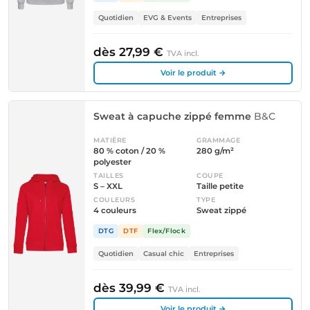
Quotidien
EVG & Events
Entreprises
dès 27,99 €
TVA incl.
Voir le produit →
Sweat à capuche zippé femme
B&C
MATIÈRE
GRAMMAGE
80 % coton / 20 %
280 g/m²
polyester
TAILLES
COUPE
S – XXL
Taille petite
COULEURS
TYPE
4 couleurs
Sweat zippé
DTG
DTF
Flex/Flock
Quotidien
Casual chic
Entreprises
dès 39,99 €
TVA incl.
Voir le produit →