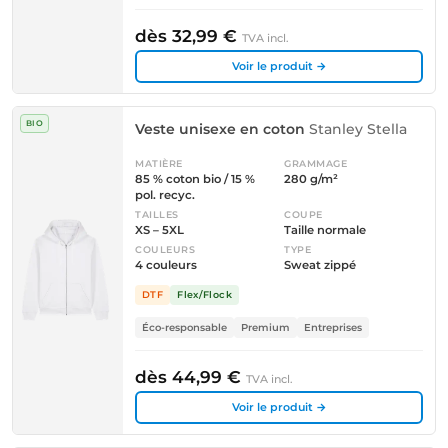
dès 32,99 €
TVA incl.
Voir le produit →
BIO
Veste unisexe en coton
Stanley Stella
MATIÈRE
GRAMMAGE
85 % coton bio / 15 %
280 g/m²
pol. recyc.
TAILLES
COUPE
XS – 5XL
Taille normale
COULEURS
TYPE
4 couleurs
Sweat zippé
DTF
Flex/Flock
Éco-responsable
Premium
Entreprises
dès 44,99 €
TVA incl.
Voir le produit →