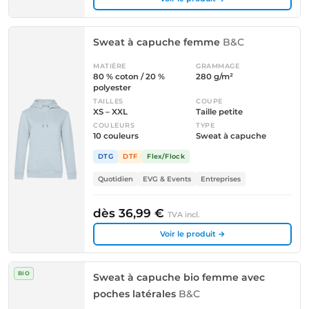
Sweat à capuche femme
B&C
MATIÈRE
GRAMMAGE
80 % coton / 20 %
280 g/m²
polyester
TAILLES
COUPE
XS – XXL
Taille petite
COULEURS
TYPE
10 couleurs
Sweat à capuche
DTG
DTF
Flex/Flock
Quotidien
EVG & Events
Entreprises
dès 36,99 €
TVA incl.
Voir le produit →
BIO
Sweat à capuche bio femme avec
poches latérales
B&C