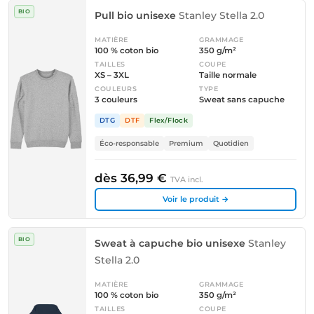
BIO
Pull bio unisexe
Stanley Stella 2.0
MATIÈRE
GRAMMAGE
100 % coton bio
350 g/m²
TAILLES
COUPE
XS – 3XL
Taille normale
COULEURS
TYPE
3 couleurs
Sweat sans capuche
DTG
DTF
Flex/Flock
Éco-responsable
Premium
Quotidien
dès 36,99 €
TVA incl.
Voir le produit →
BIO
Sweat à capuche bio unisexe
Stanley
Stella 2.0
MATIÈRE
GRAMMAGE
100 % coton bio
350 g/m²
TAILLES
COUPE