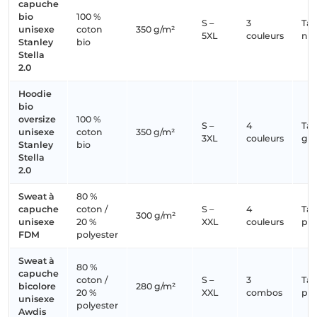
capuche
bio
100 %
S –
3
Tail
unisexe
coton
350 g/m²
5XL
couleurs
no
Stanley
bio
Stella
2.0
Hoodie
bio
oversize
100 %
S –
4
Tail
unisexe
coton
350 g/m²
3XL
couleurs
gr
Stanley
bio
Stella
2.0
Sweat à
80 %
capuche
coton /
S –
4
Tail
300 g/m²
unisexe
20 %
XXL
couleurs
pet
FDM
polyester
Sweat à
80 %
capuche
coton /
S –
3
Tail
bicolore
280 g/m²
20 %
XXL
combos
pet
unisexe
polyester
Awdis