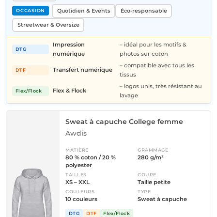
Quotidien & Events
Éco-responsable
OCCASION
Streetwear & Oversize
Impression
– idéal pour les motifs &
DTG
numérique
photos sur coton
– compatible avec tous les
Transfert numérique
DTF
tissus
– logos unis, très résistant au
Flex & Flock
Flex/Flock
lavage
Sweat à capuche College femme
Awdis
MATIÈRE
GRAMMAGE
80 % coton / 20 %
280 g/m²
polyester
TAILLES
COUPE
XS – XXL
Taille petite
COULEURS
TYPE
10 couleurs
Sweat à capuche
DTG
DTF
Flex/Flock