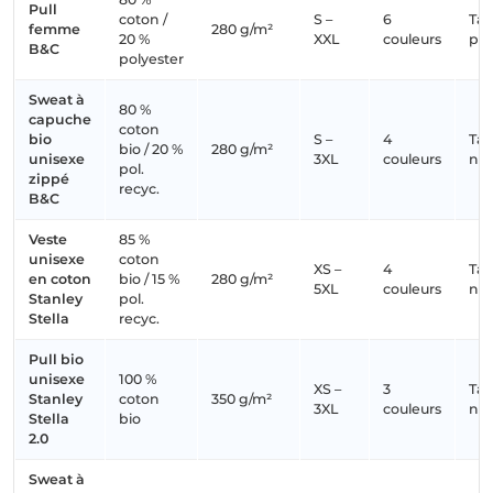
Pull
coton /
S –
6
Tail
femme
280 g/m²
20 %
XXL
couleurs
pet
B&C
polyester
Sweat à
80 %
capuche
coton
bio
S –
4
Tail
bio / 20 %
280 g/m²
unisexe
3XL
couleurs
no
pol.
zippé
recyc.
B&C
Veste
85 %
unisexe
coton
XS –
4
Tail
en coton
bio / 15 %
280 g/m²
5XL
couleurs
no
Stanley
pol.
Stella
recyc.
Pull bio
unisexe
100 %
XS –
3
Tail
Stanley
coton
350 g/m²
3XL
couleurs
no
Stella
bio
2.0
Sweat à