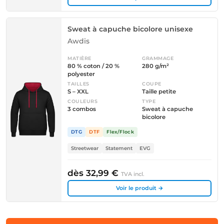
Sweat à capuche bicolore unisexe
Awdis
MATIÈRE
GRAMMAGE
80 % coton / 20 %
280 g/m²
polyester
TAILLES
COUPE
S – XXL
Taille petite
COULEURS
TYPE
3 combos
Sweat à capuche
bicolore
DTG
DTF
Flex/Flock
Streetwear
Statement
EVG
dès 32,99 €
TVA incl.
Voir le produit →