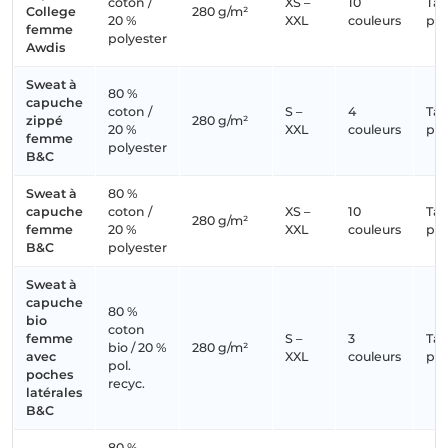
coton /
XS –
10
Tail
College
280 g/m²
20 %
XXL
couleurs
pet
femme
polyester
Awdis
Sweat à
80 %
capuche
coton /
S –
4
Tail
zippé
280 g/m²
20 %
XXL
couleurs
pet
femme
polyester
B&C
Sweat à
80 %
capuche
coton /
XS –
10
Tail
280 g/m²
femme
20 %
XXL
couleurs
pet
B&C
polyester
Sweat à
capuche
80 %
bio
coton
femme
S –
3
Tail
bio / 20 %
280 g/m²
avec
XXL
couleurs
pet
pol.
poches
recyc.
latérales
B&C
80 %