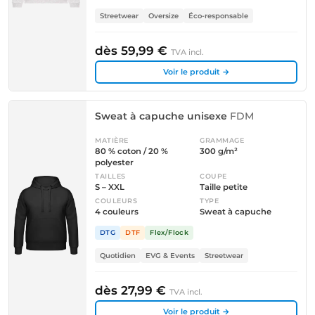
Streetwear
Oversize
Éco-responsable
dès 59,99 €
TVA incl.
Voir le produit →
Sweat à capuche unisexe
FDM
MATIÈRE
GRAMMAGE
80 % coton / 20 %
300 g/m²
polyester
TAILLES
COUPE
S – XXL
Taille petite
COULEURS
TYPE
4 couleurs
Sweat à capuche
DTG
DTF
Flex/Flock
Quotidien
EVG & Events
Streetwear
dès 27,99 €
TVA incl.
Voir le produit →