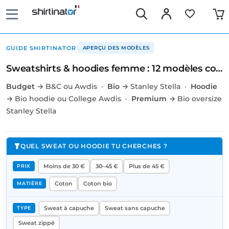
›
GUIDE SHIRTINATOR
APERÇU DES MODÈLES
Sweatshirts & hoodies femme : 12 modèles comparés
Budget
→ B&C ou Awdis ·
Bio
→ Stanley Stella ·
Hoodie
→ Bio hoodie ou College Awdis ·
Premium
→ Bio oversize
Stanley Stella
QUEL SWEAT OU HOODIE TU CHERCHES ?
Moins de 30 €
30–45 €
Plus de 45 €
PRIX
Coton
Coton bio
MATIÈRE
Sweat à capuche
Sweat sans capuche
TYPE
Sweat zippé