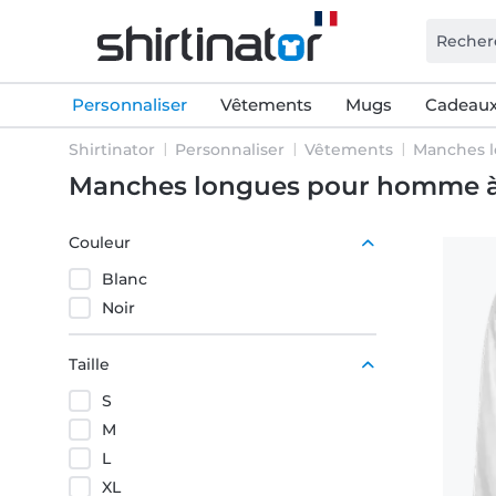
Personnaliser
Vêtements
Mugs
Cadeaux
Shirtinator
Personnaliser
Vêtements
Manches l
Manches longues pour homme à
Couleur
Blanc
Noir
Taille
S
M
L
XL