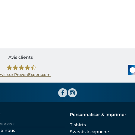
Avis clients
Avis sur ProvenExpert.com
Shirtinator FR
r
Personnaliser & imprimer
REPRISE
T-shirts
de nous
Sweats à capuche