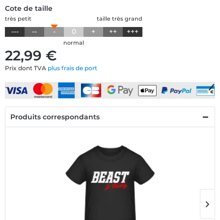
Cote de taille
très petit
taille très grand
---
--
-
0
+
++
+++
normal
22,99 €
Prix dont TVA
plus frais de port
Produits correspondants