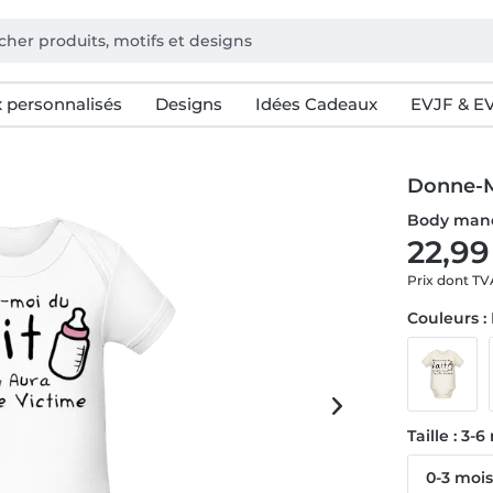
 personnalisés
Designs
Idées Cadeaux
EVJF & E
Donne-M
Body manc
22,99
Prix dont T
Couleurs :
Taille : 3-
0-3 moi