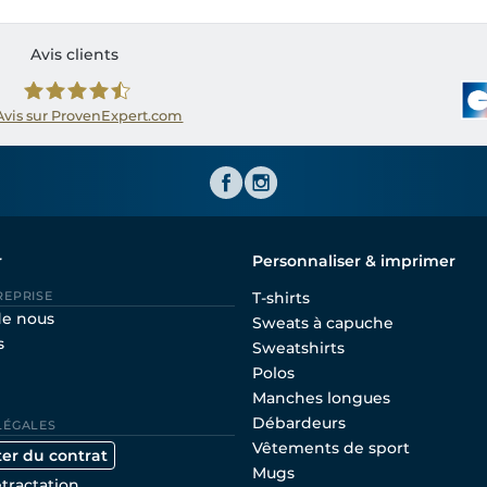
Avis clients
Avis sur ProvenExpert.com
Shirtinator FR
r
Personnaliser & imprimer
REPRISE
T-shirts
de nous
Sweats à capuche
s
Sweatshirts
Polos
Manches longues
Débardeurs
LÉGALES
Vêtements de sport
ter du contrat
Mugs
étractation