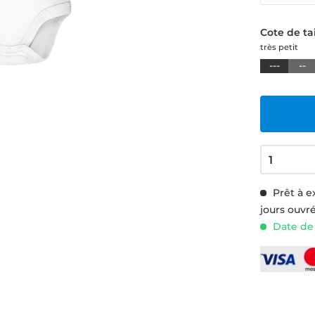
Cote de tai
très petit
---
--
Prêt à e
jours ouvr
Date de 