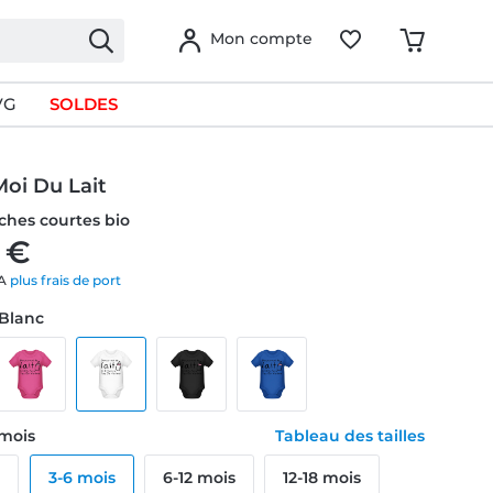
Mon compte
VG
SOLDES
oi Du Lait
hes courtes bio
 €
VA
plus frais de port
 Blanc
6 mois
Tableau des tailles
s
3-6 mois
6-12 mois
12-18 mois