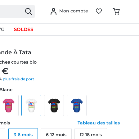
Mon compte
VG
SOLDES
nde À Tata
hes courtes bio
 €
VA
plus frais de port
 Blanc
6 mois
Tableau des tailles
s
3-6 mois
6-12 mois
12-18 mois