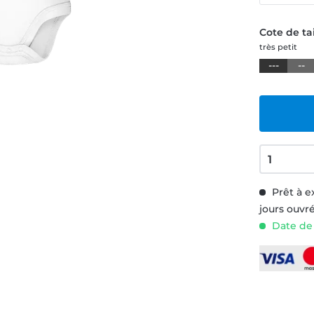
Cote de tai
très petit
---
--
Prêt à e
jours ouvr
Date de 