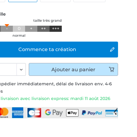
lle
taille très grand
-
0
+
++
+++
normal
Commence ta création
Ajouter
au panier
xpédier immédiatement, délai de livraison env. 4-6
és
livraison avec livraison express: mardi 11 août 2026