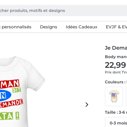
 personnalisés
Designs
Idées Cadeaux
EVJF & E
Je Dema
Body manc
22,99
Prix dont T
Couleurs :
Taille : 3-
0-3 moi