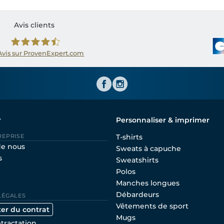
Avis clients
Avis sur ProvenExpert.com
Shirtinator FR
r
Personnaliser & imprimer
REPRISE
T-shirts
de nous
Sweats à capuche
s
Sweatshirts
Polos
Manches longues
Débardeurs
LÉGALES
Vêtements de sport
ter du contrat
Mugs
étractation