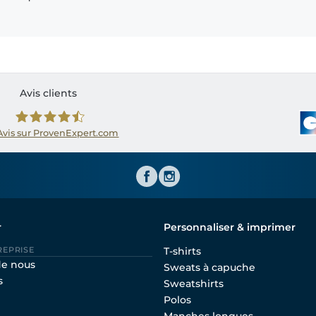
Avis clients
Avis sur ProvenExpert.com
Shirtinator FR
r
Personnaliser & imprimer
REPRISE
T-shirts
de nous
Sweats à capuche
s
Sweatshirts
Polos