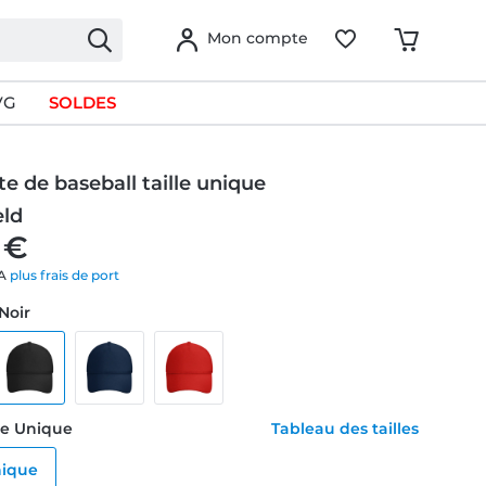
Mon compte
VG
SOLDES
e de baseball taille unique
eld
 €
VA
plus frais de port
 Noir
ille Unique
Tableau des tailles
nique