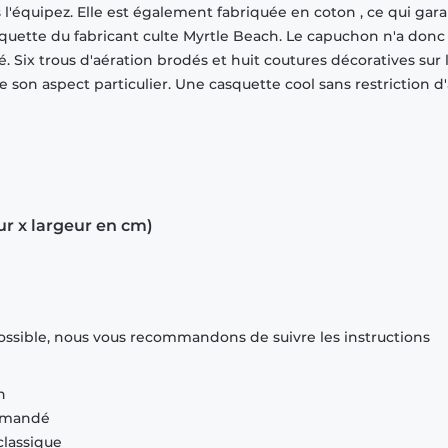
l'équipez. Elle est également fabriquée en coton , ce qui garan
asquette du fabricant culte Myrtle Beach. Le capuchon n'a donc
. Six trous d'aération brodés et huit coutures décoratives sur 
e son aspect particulier. Une casquette cool sans restriction d
ur x largeur en cm)
ossible, nous vous recommandons de suivre les instructions
n
ommandé
classique