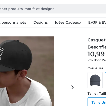
 personnalisés
Designs
Idées Cadeaux
EVJF & E
Casquett
Beechfi
10,99
Prix dont T
Couleurs :
Taille : Ta
Taille U