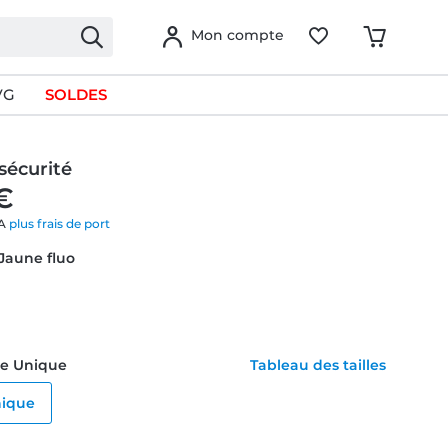
Mon compte
VG
SOLDES
 sécurité
€
VA
plus frais de port
 Jaune fluo
ille Unique
Tableau des tailles
nique