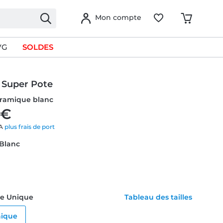
Mon compte
VG
SOLDES
 Super Pote
ramique blanc
 €
VA
plus frais de port
 Blanc
ille Unique
Tableau des tailles
nique