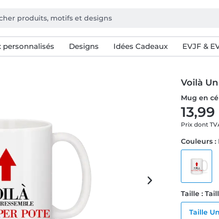
 personnalisés
Designs
Idées Cadeaux
EVJF & E
Voilà Un
Mug en cé
13,99
Prix dont T
Couleurs :
Taille : Ta
Taille U