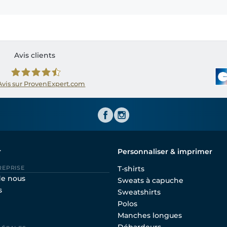
Avis clients
Avis sur ProvenExpert.com
Shirtinator FR
r
Personnaliser & imprimer
REPRISE
T-shirts
de nous
Sweats à capuche
s
Sweatshirts
Polos
Manches longues