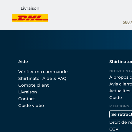
Livraison
588
Aide
Shirtinato
Vérifier ma commande
NOTRE ENT
À propos 
Shirtinator Aide & FAQ
Avis client
Compte client
Actualités
Livraison
Guide
Contact
Guide vidéo
MENTIONS 
Se rétrac
Droit de r
CGV