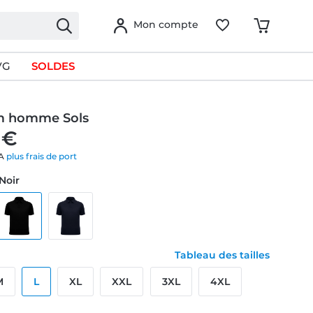
Mon compte
VG
SOLDES
im homme Sols
 €
VA
plus frais de port
 Noir
Tableau des tailles
M
L
XL
XXL
3XL
4XL