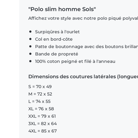
"Polo slim homme Sols"
Affichez votre style avec notre polo piqué polyval
Surpiqûres à l'ourlet
Col en bord-côte
Patte de boutonnage avec des boutons brillant
Bande de propreté
100% coton peigné et filé à l'anneau
Dimensions des coutures latérales (longue
S = 70 x 49
M = 72 x 52
L = 74 x 55
XL = 76 x 58
XXL = 79 x 61
3XL = 82 x 64
4XL = 85 x 67