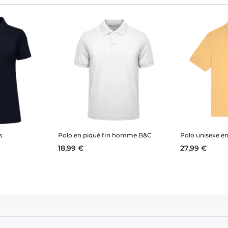
s
Polo en piqué fin homme B&C
18,99 €
27,99 €