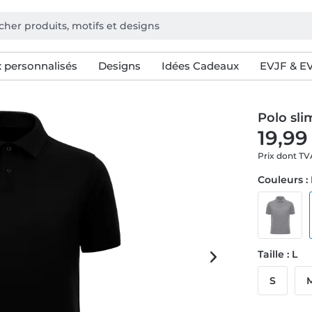
 personnalisés
Designs
Idées Cadeaux
EVJF & E
Polo sl
19,99
Prix dont T
Couleurs :
Taille : L
S