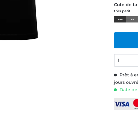
Cote de tai
très petit
---
--
Prêt à e
jours ouvr
Date de 