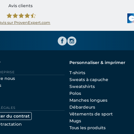
Avis clients
Avis sur ProvenExpert.com
Shirtinator FR
r
Personnaliser & imprimer
REPRISE
T-shirts
de nous
Sweats à capuche
s
Sweatshirts
Polos
Manches longues
Débardeurs
LÉGALES
Vêtements de sport
ter du contrat
Mugs
étractation
Tous les produits