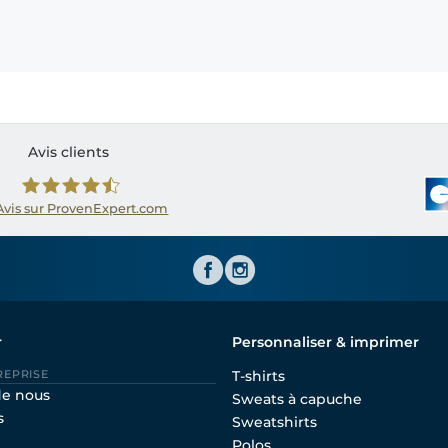
Avis clients
Avis sur ProvenExpert.com
Shirtinator FR
r
Personnaliser & imprimer
REPRISE
T-shirts
de nous
Sweats à capuche
s
Sweatshirts
Polos