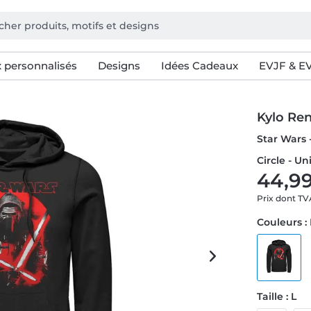
 personnalisés
Designs
Idées Cadeaux
EVJF & E
Kylo Ren
Star Wars 
Circle - U
44,9
Prix dont T
Couleurs :
Taille : L