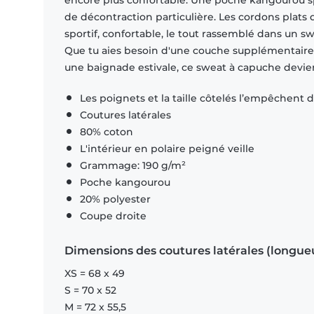
encore plus confortable. Une poche kangourou s
de décontraction particulière. Les cordons plats
sportif, confortable, le tout rassemblé dans un
Que tu aies besoin d'une couche supplémentaire p
une baignade estivale, ce sweat à capuche devie
Les poignets et la taille côtelés l’empêchent d
Coutures latérales
80% coton
L'intérieur en polaire peigné veille
Grammage: 190 g/m²
Poche kangourou
20% polyester
Coupe droite
Dimensions des coutures latérales (longue
XS = 68 x 49
S = 70 x 52
M = 72 x 55,5