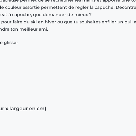
pacieuse permet de se réchauffer les mains et apporte une t
 de couleur assortie permettent de régler la capuche. Décontra
 sweat à capuche, que demander de mieux ?
our faire du ski en hiver ou que tu souhaites enfiler un pull 
ndra ton meilleur ami.
e glisser
ur x largeur en cm)