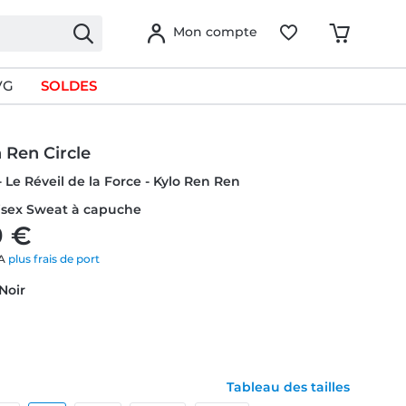
Mon compte
VG
SOLDES
 Ren Circle
- Le Réveil de la Force - Kylo Ren Ren
nisex Sweat à capuche
9 €
VA
plus frais de port
 Noir
Tableau des tailles