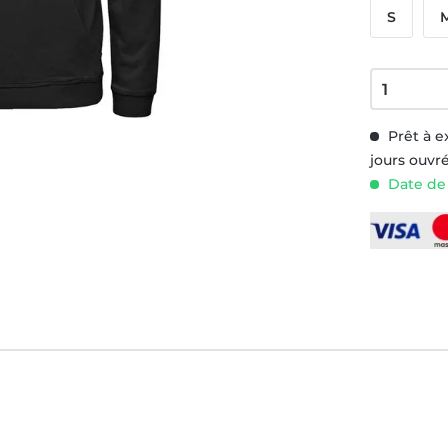
S
Prêt à e
jours ouvr
Date de 