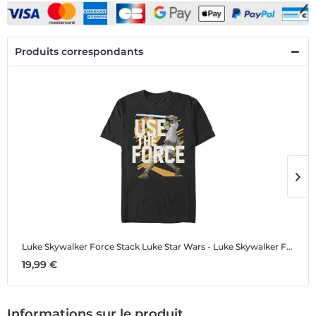
Produits correspondants
Luke Skywalker Force Stack Luke
Star Wars - Luke Skywalker Force Stack Luke - Homme T-shirt
L
19,99 €
1
Informations sur le produit