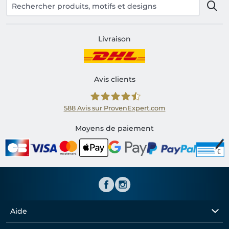
Livraison
Avis clients
588
Avis sur ProvenExpert.com
Shirtinator FR
Moyens de paiement
Aide