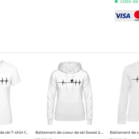
Date de l
de ski
T-shirt femme B&C
Battement de coeur de ski
Sweat à capuche basique pour femme
Battement de c