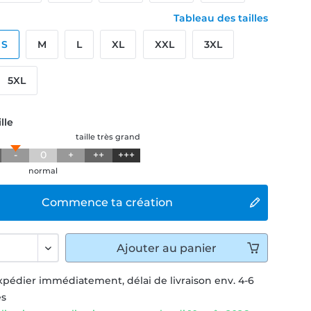
Tableau des tailles
S
M
L
XL
XXL
3XL
5XL
lle
taille très grand
-
0
+
++
+++
normal
Commence ta création
Ajouter
au panier
xpédier immédiatement, délai de livraison env. 4-6
és