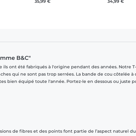
35,99 €
34,99 €
 homme B&C"
ils ont été fabriqués à l'origine pendant des années. Notre T-
ches qui ne sont pas trop serrées. La bande de cou côtelée à
tes bien équipé toute l'année. Portez-le en dessous ou juste p
ions de fibres et des points font partie de l’aspect naturel du