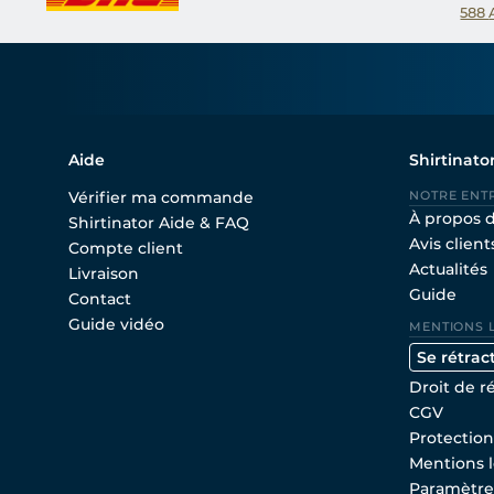
588
Aide
Shirtinato
Vérifier ma commande
NOTRE ENT
À propos 
Shirtinator Aide & FAQ
Avis client
Compte client
Actualités
Livraison
Guide
Contact
Guide vidéo
MENTIONS 
Se rétrac
Droit de r
CGV
Protectio
Mentions l
Paramètre