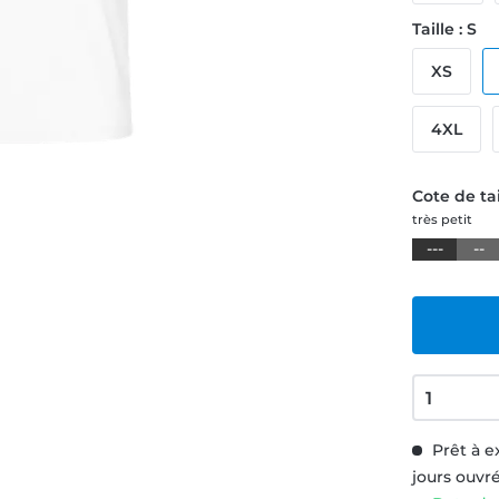
Taille : S
XS
4XL
Cote de tai
très petit
---
--
Prêt à e
jours ouvr