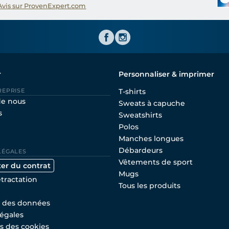
Avis sur ProvenExpert.com
Shirtinator FR
r
Personnaliser & imprimer
REPRISE
T-shirts
de nous
Sweats à capuche
s
Sweatshirts
Polos
Manches longues
Débardeurs
LÉGALES
Vêtements de sport
ter du contrat
Mugs
étractation
Tous les produits
n des données
égales
s des cookies