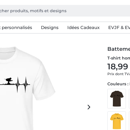
 personnalisés
Designs
Idées Cadeaux
EVJF & E
Batteme
T-shirt h
18,99
Prix dont T
Couleurs :