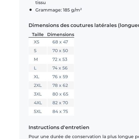
tissu
Grammage: 185 g/m²
Dimensions des coutures latérales (longue
Taille
Dimensions
XS
68 x 47
S
70 x 50
M
72 x 53
L
74 x 56
XL
76 x 59
2XL
78 x 62
3XL
80 x 65
4XL
82 x 70
5XL
84 x 75
Instructions d'entretien
Pour une durée de conservation la plus longue p