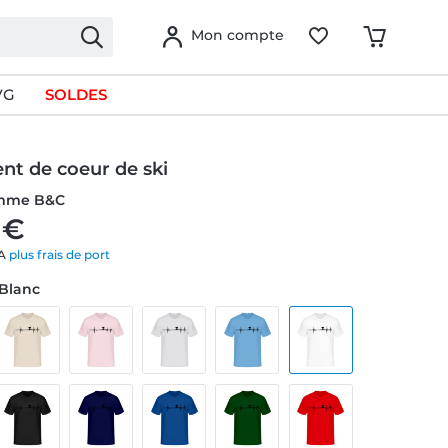
Mon compte
VG
SOLDES
nt de coeur de ski
omme B&C
 €
VA
plus frais de port
 Blanc