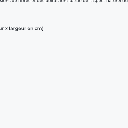
ions de fibres et des points font partie de l’aspect naturel du
ur x largeur en cm)