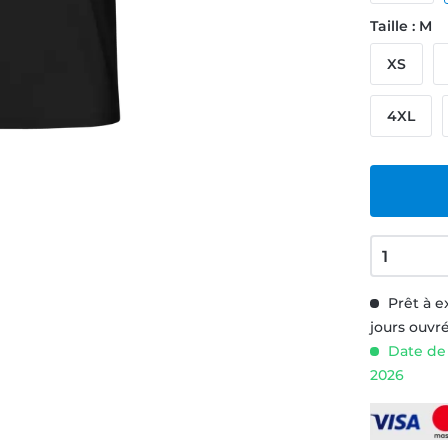
Taille : M
XS
4XL
Prêt à e
jours ouvr
Date de 
2026