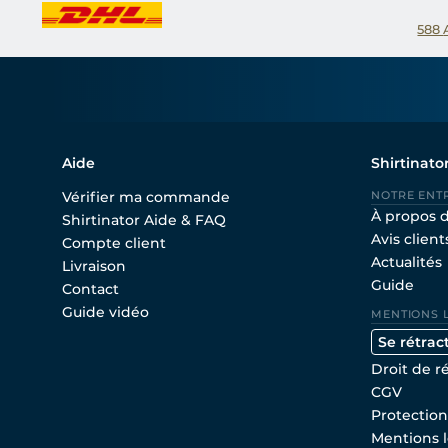
588
Aide
Shirtinato
Vérifier ma commande
NOTRE ENT
À propos 
Shirtinator Aide & FAQ
Avis client
Compte client
Actualités
Livraison
Guide
Contact
Guide vidéo
MENTIONS 
Se rétrac
Droit de r
CGV
Protectio
Mentions l