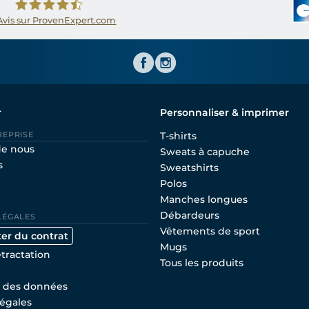
Avis sur ProvenExpert.com
Shirtinator FR
r
Personnaliser & imprimer
REPRISE
T-shirts
de nous
Sweats à capuche
s
Sweatshirts
Polos
Manches longues
Débardeurs
LÉGALES
Vêtements de sport
ter du contrat
Mugs
étractation
Tous les produits
n des données
égales