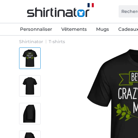
Personnaliser
Vêtements
Mugs
Cadeaux
Shirtinator
T-shirts