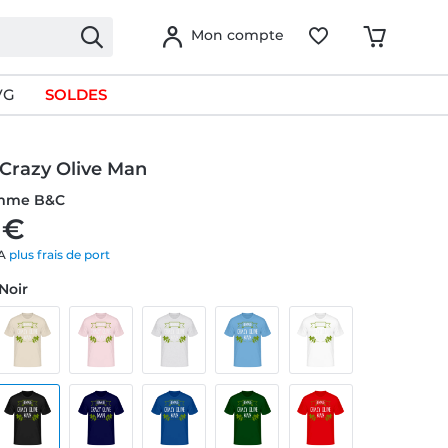
Mon compte
VG
SOLDES
Crazy Olive Man
omme B&C
 €
VA
plus frais de port
 Noir