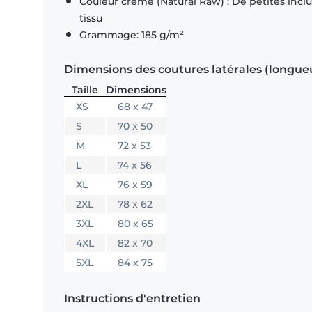
Couleur crème (Natural Raw) : De petites inclus
tissu
Grammage: 185 g/m²
Dimensions des coutures latérales (longue
Taille
Dimensions
XS
68 x 47
S
70 x 50
M
72 x 53
L
74 x 56
XL
76 x 59
2XL
78 x 62
3XL
80 x 65
4XL
82 x 70
5XL
84 x 75
Instructions d'entretien