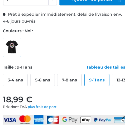
Prêt à expédier immédiatement, délai de livraison env.
4-6 jours ouvrés
Couleurs : Noir
Taille : 9-11 ans
Tableau des tailles
3-4 ans
5-6 ans
7-8 ans
9-11 ans
12-13
18,99 €
Prix dont TVA
plus frais de port