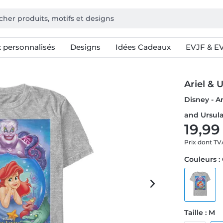
 personnalisés
Designs
Idées Cadeaux
EVJF & E
Ariel & 
Disney - Ar
and Ursul
19,99
Prix dont T
Couleurs :
Taille : M