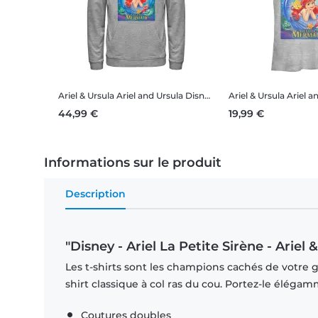
Ariel & Ursula Ariel and Ursula
Disney - Ariel La Petite Sirène - Ariel & Ursula Ariel and Ursula - Unisex Sweat à capuche
Ariel & Ursula Ariel a
44,99 €
19,99 €
Informations sur le produit
Description
"Disney - Ariel La Petite Sirène - Ariel
Les t-shirts sont les champions cachés de votre ga
shirt classique à col ras du cou. Portez-le éléga
Coutures doubles