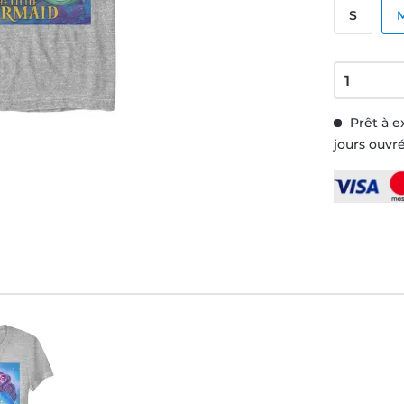
S
Prêt à e
jours ouvr