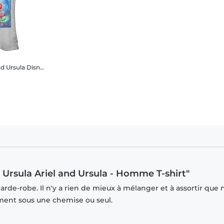
nd Ursula
Disney - Ariel La Petite Sirène - Ariel & Ursula Ariel and Ursula - Femme T-shirt
 & Ursula Ariel and Ursula - Homme T-shirt"
rde-robe. Il n'y a rien de mieux à mélanger et à assortir que 
mment sous une chemise ou seul.