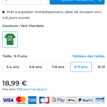
Prêt à expédier immédiatement, délai de livraison env.
4-6 jours ouvrés
Couleurs : Vert irlandais
Taille : 9-11 ans
Tableau des tailles
3-4 ans
5-6 ans
7-8 ans
9-11 ans
12-13
18,99 €
Prix dont TVA
plus frais de port