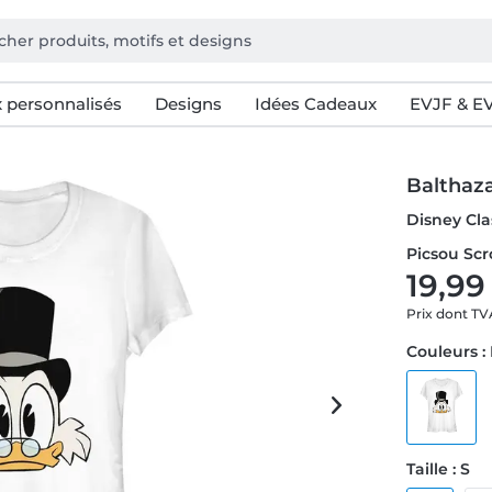
 personnalisés
Designs
Idées Cadeaux
EVJF & E
Balthaz
Disney Cla
Picsou Scr
19,99
Prix dont T
Couleurs :
Taille : S