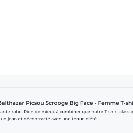
de à Picsou - Balthazar Picsou Scrooge Big Face - Homme T-shirt
 Balthazar Picsou Scrooge Big Face - Femme T-shi
garde-robe. Rien de mieux à combiner que notre T-shirt classi
r un jean et décontracté avec une tenue d'été.