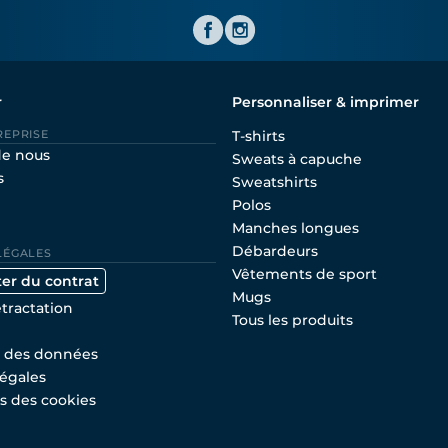
Shirtinator FR
r
Personnaliser & imprimer
REPRISE
T-shirts
de nous
Sweats à capuche
s
Sweatshirts
Polos
Manches longues
Débardeurs
LÉGALES
Vêtements de sport
ter du contrat
Mugs
étractation
Tous les produits
n des données
égales
s des cookies