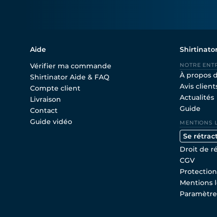
Aide
Shirtinato
Vérifier ma commande
NOTRE ENT
À propos 
Shirtinator Aide & FAQ
Avis client
Compte client
Actualités
Livraison
Guide
Contact
Guide vidéo
MENTIONS 
Se rétrac
Droit de r
CGV
Protectio
Mentions l
Paramètre