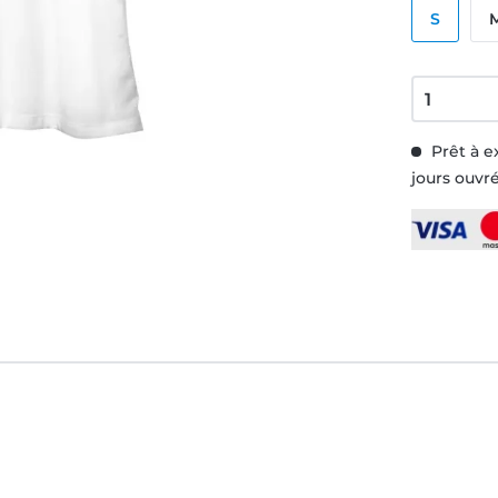
S
Prêt à e
jours ouvr