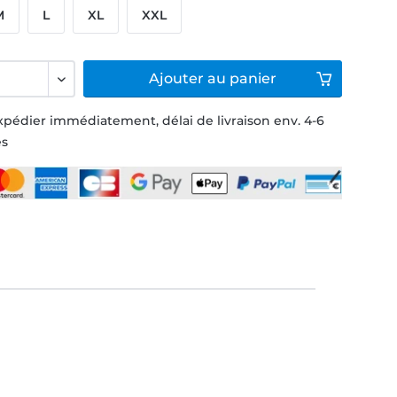
M
L
XL
XXL
Ajouter
au panier
xpédier immédiatement, délai de livraison env. 4-6
és