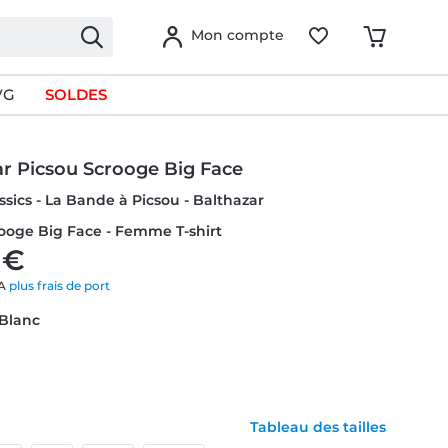
Mon compte
VG
SOLDES
ar Picsou Scrooge Big Face
ssics - La Bande à Picsou - Balthazar
ooge Big Face - Femme T-shirt
 €
VA
plus frais de port
 Blanc
Tableau des tailles