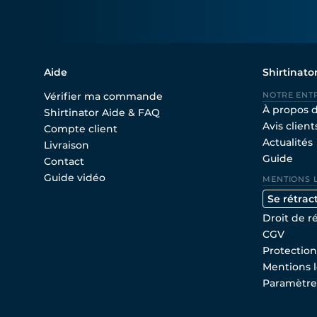
Aide
Shirtinato
Vérifier ma commande
NOTRE ENT
À propos 
Shirtinator Aide & FAQ
Avis client
Compte client
Actualités
Livraison
Guide
Contact
Guide vidéo
MENTIONS 
Se rétrac
Droit de r
CGV
Protectio
Mentions l
Paramètre