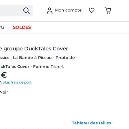
Mon compte
VG
SOLDES
e groupe DuckTales Cover
ssics - La Bande à Picsou - Photo de
ckTales Cover - Femme T-shirt
 €
VA
plus frais de port
 Noir
Tableau des tailles