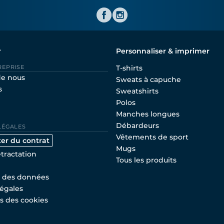
Shirtinator FR
r
Personnaliser & imprimer
REPRISE
T-shirts
de nous
Sweats à capuche
s
Sweatshirts
Polos
Manches longues
Débardeurs
LÉGALES
Vêtements de sport
ter du contrat
Mugs
étractation
Tous les produits
n des données
égales
s des cookies