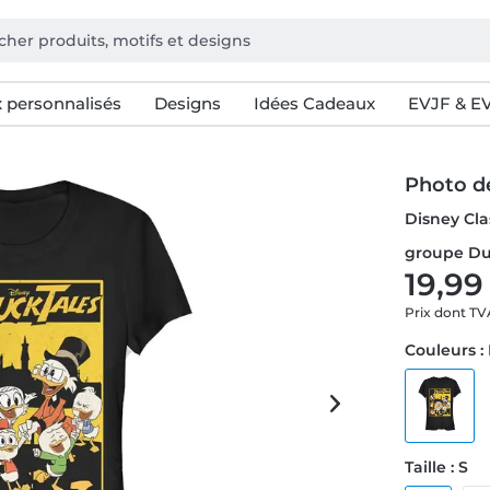
 personnalisés
Designs
Idées Cadeaux
EVJF & E
Photo d
Disney Cla
groupe Du
19,99
Prix dont T
Couleurs :
Taille : S