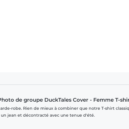
de à Picsou - Photo de groupe DuckTales Cover - Homme T-shirt
- Photo de groupe DuckTales Cover - Femme T-shir
garde-robe. Rien de mieux à combiner que notre T-shirt classi
r un jean et décontracté avec une tenue d'été.