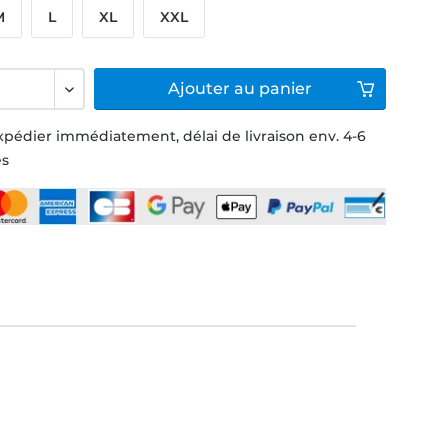
M
L
XL
XXL
Ajouter
au panier
xpédier immédiatement, délai de livraison env. 4-6
és