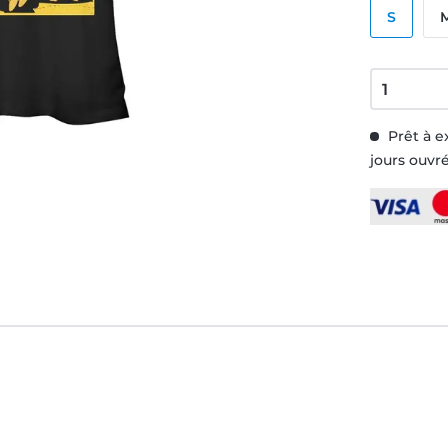
S
Prêt à e
jours ouvr