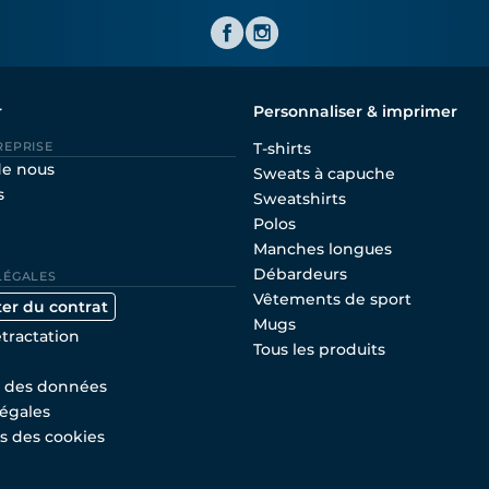
Shirtinator FR
r
Personnaliser & imprimer
REPRISE
T-shirts
de nous
Sweats à capuche
s
Sweatshirts
Polos
Manches longues
Débardeurs
LÉGALES
Vêtements de sport
ter du contrat
Mugs
étractation
Tous les produits
n des données
égales
s des cookies