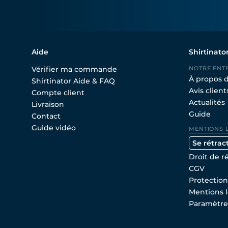
Aide
Shirtinato
Vérifier ma commande
NOTRE ENT
À propos 
Shirtinator Aide & FAQ
Avis client
Compte client
Actualités
Livraison
Guide
Contact
Guide vidéo
MENTIONS 
Se rétrac
Droit de r
CGV
Protectio
Mentions l
Paramètre