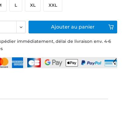
M
L
XL
XXL
Ajouter
au panier
xpédier immédiatement, délai de livraison env. 4-6
és