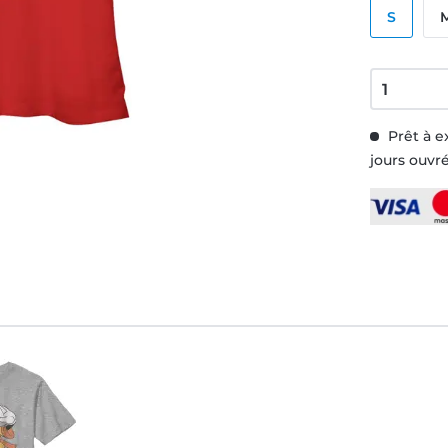
S
Prêt à e
jours ouvr