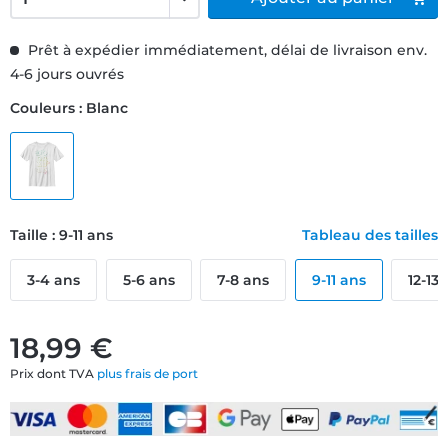
Prêt à expédier immédiatement, délai de livraison env.
4-6 jours ouvrés
Couleurs : Blanc
Taille : 9-11 ans
Tableau des tailles
3-4 ans
5-6 ans
7-8 ans
9-11 ans
12-13
18,99 €
Prix dont TVA
plus frais de port