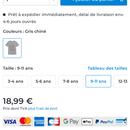
Prêt à expédier immédiatement, délai de livraison env.
4-6 jours ouvrés
Couleurs : Gris chiné
Taille : 9-11 ans
Tableau des tailles
3-4 ans
5-6 ans
7-8 ans
9-11 ans
12-13
18,99 €
Prix dont TVA
plus frais de port