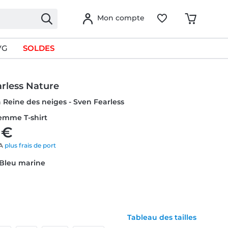
Mon compte
VG
SOLDES
rless Nature
a Reine des neiges - Sven Fearless
Femme T-shirt
 €
VA
plus frais de port
 Bleu marine
Tableau des tailles