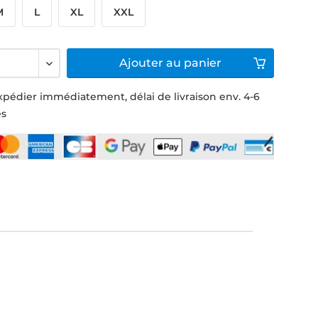
M
L
XL
XXL
Ajouter
au panier
xpédier immédiatement, délai de livraison env. 4-6
és