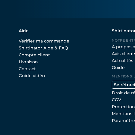
Aide
Shirtinato
Vérifier ma commande
NOTRE ENT
À propos 
Shirtinator Aide & FAQ
Avis client
Compte client
Actualités
Livraison
Guide
Contact
Guide vidéo
MENTIONS 
Se rétrac
Droit de r
CGV
Protectio
Mentions l
Paramètre