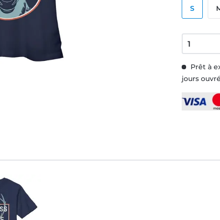
S
Prêt à e
jours ouvr