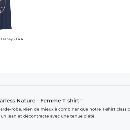
Disney - La Reine des neiges - Sven Fearless Nature - Enfant T-shirt
earless Nature - Femme T-shirt"
garde-robe. Rien de mieux à combiner que notre T-shirt classi
r un jean et décontracté avec une tenue d'été.