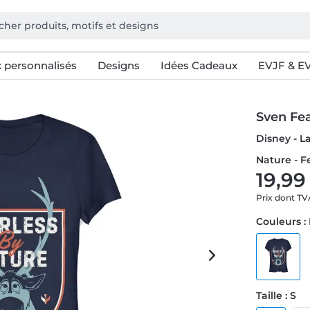
 personnalisés
Designs
Idées Cadeaux
EVJF & E
Sven Fea
Disney - L
Nature - 
19,99
Prix dont T
Couleurs :
Taille : S