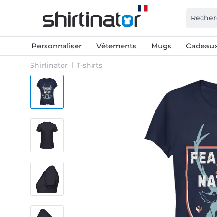
Personnaliser
Vêtements
Mugs
Cadeaux
Shirtinator
T-shirts