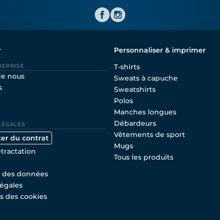
Shirtinator FR
r
Personnaliser & imprimer
REPRISE
T-shirts
de nous
Sweats à capuche
s
Sweatshirts
Polos
Manches longues
Débardeurs
LÉGALES
Vêtements de sport
ter du contrat
Mugs
étractation
Tous les produits
n des données
égales
s des cookies