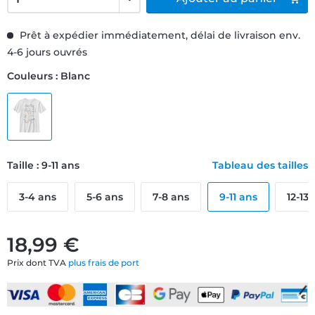
Prêt à expédier immédiatement, délai de livraison env.
4-6 jours ouvrés
Couleurs : Blanc
Taille : 9-11 ans
Tableau des tailles
3-4 ans
5-6 ans
7-8 ans
9-11 ans
12-13
18,99 €
Prix dont TVA
plus frais de port