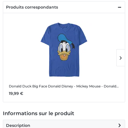
Produits correspondants
Donald Duck Big Face Donald
Disney - Mickey Mouse - Donald Duck Big Face Donald - Homme T-shirt
D
19,99 €
1
Informations sur le produit
Description