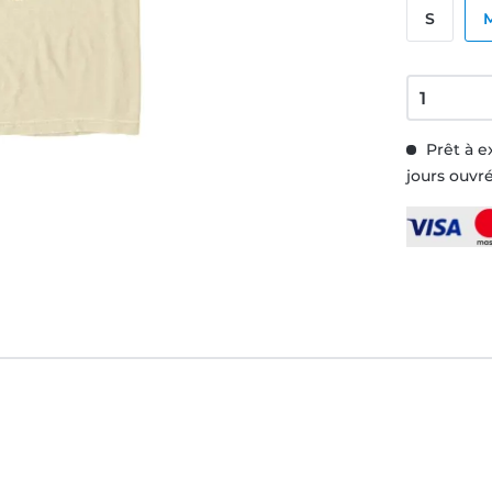
S
Prêt à e
jours ouvr