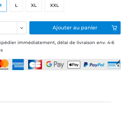
M
L
XL
XXL
Ajouter
au panier
xpédier immédiatement, délai de livraison env. 4-6
és