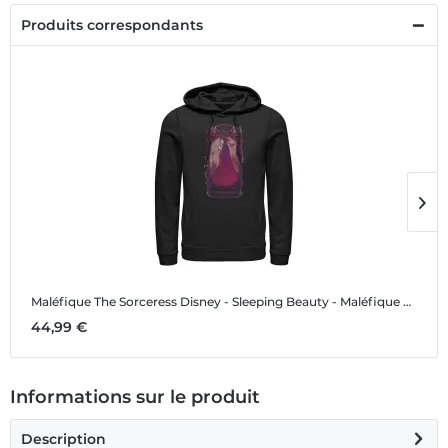
Produits correspondants
Maléfique The Sorceress
Disney - Sleeping Beauty - Maléfique The Sorceress - Unisex Sweat à capuche
M
44,99 €
1
Informations sur le produit
Description