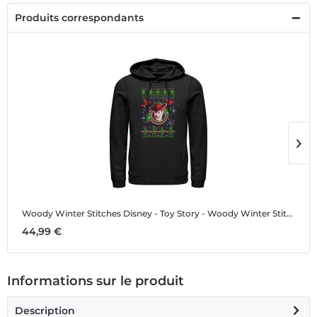
Produits correspondants
Woody Winter Stitches
Disney - Toy Story - Woody Winter Stitches - Christmas - Unisex Sweat à capuche
W
44,99 €
1
Informations sur le produit
Description