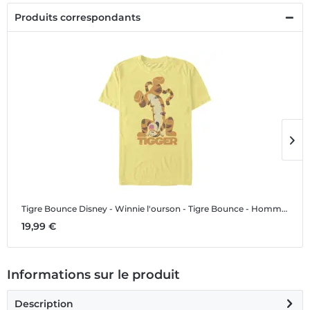
Produits correspondants
Tigre Bounce
Disney - Winnie l'ourson - Tigre Bounce - Homme T-shirt
T
19,99 €
1
Informations sur le produit
Description