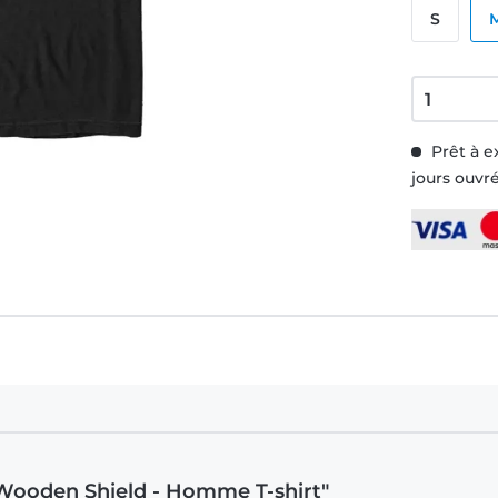
S
Prêt à e
jours ouvr
 Wooden Shield - Homme T-shirt"