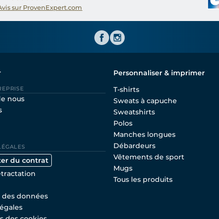
Avis sur ProvenExpert.com
Shirtinator FR
r
Personnaliser & imprimer
REPRISE
T-shirts
de nous
Sweats à capuche
s
Sweatshirts
Polos
Manches longues
Débardeurs
LÉGALES
Vêtements de sport
ter du contrat
Mugs
étractation
Tous les produits
n des données
égales
s des cookies