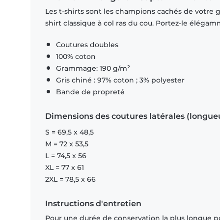
Les t-shirts sont les champions cachés de votre ga
shirt classique à col ras du cou. Portez-le éléga
Coutures doubles
100% coton
Grammage: 190 g/m²
Gris chiné : 97% coton ; 3% polyester
Bande de propreté
Dimensions des coutures latérales (longue
S = 69,5 x 48,5
M = 72 x 53,5
L = 74,5 x 56
XL = 77 x 61
2XL = 78,5 x 66
Instructions d'entretien
Pour une durée de conservation la plus longue p