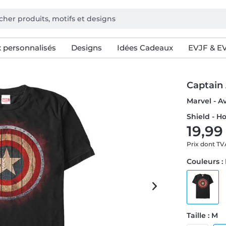
 personnalisés
Designs
Idées Cadeaux
EVJF & E
Captain
Marvel - 
Shield - H
19,99
Prix dont T
Couleurs :
Taille : M