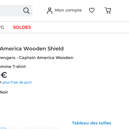
Mon compte
VG
SOLDES
 America Wooden Shield
Avengers - Captain America Wooden
omme T-shirt
 €
VA
plus frais de port
 Noir
Tableau des tailles