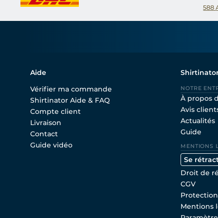
588
Aide
Shirtinato
Vérifier ma commande
NOTRE ENT
À propos 
Shirtinator Aide & FAQ
Avis client
Compte client
Actualités
Livraison
Guide
Contact
Guide vidéo
MENTIONS 
Se rétrac
Droit de r
CGV
Protectio
Mentions l
Paramètre