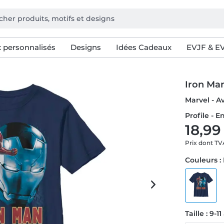
 personnalisés
Designs
Idées Cadeaux
EVJF & E
Iron Ma
Marvel - 
Profile - E
18,99
Prix dont T
Couleurs :
Taille : 9-1