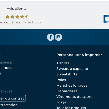
Avis clients
Avis sur ProvenExpert.com
Shirtinator FR
r
Personnaliser & imprimer
REPRISE
T-shirts
de nous
Sweats à capuche
s
Sweatshirts
Polos
Manches longues
Débardeurs
LÉGALES
Vêtements de sport
ter du contrat
Mugs
étractation
Tous les produits