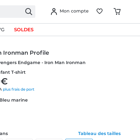
Mon compte
VG
SOLDES
n Ironman Profile
Avengers Endgame - Iron Man Ironman
nfant T-shirt
 €
VA
plus frais de port
 Bleu marine
1 ans
Tableau des tailles