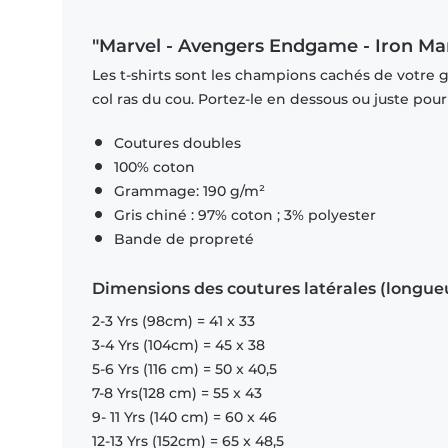
"Marvel - Avengers Endgame - Iron Man
Les t-shirts sont les champions cachés de votre 
col ras du cou. Portez-le en dessous ou juste pour l
Coutures doubles
100% coton
Grammage: 190 g/m²
Gris chiné : 97% coton ; 3% polyester
Bande de propreté
Dimensions des coutures latérales (longue
2-3 Yrs (98cm) = 41 x 33
3-4 Yrs (104cm) = 45 x 38
5-6 Yrs (116 cm) = 50 x 40,5
7-8 Yrs(128 cm) = 55 x 43
9- 11 Yrs (140 cm) = 60 x 46
12-13 Yrs (152cm) = 65 x 48,5