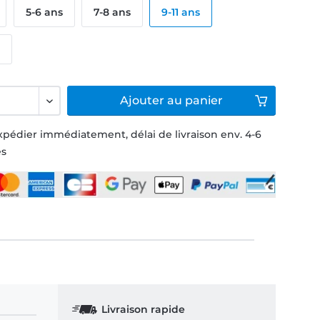
5-6 ans
7-8 ans
9-11 ans
s
Ajouter
au panier
xpédier immédiatement, délai de livraison env. 4-6
és
Livraison rapide