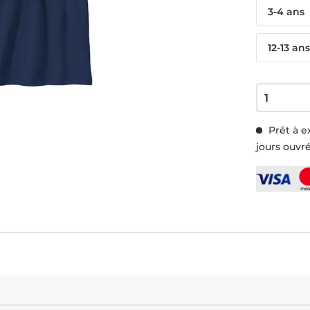
3-4 ans
12-13 an
Prêt à e
jours ouvr