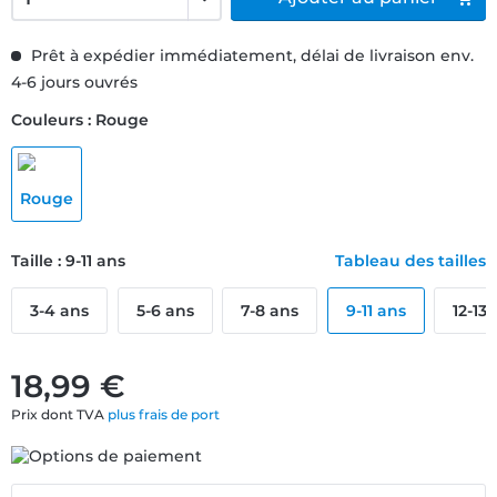
Prêt à expédier immédiatement, délai de livraison env.
4-6 jours ouvrés
Couleurs : Rouge
Taille : 9-11 ans
Tableau des tailles
3-4 ans
5-6 ans
7-8 ans
9-11 ans
12-13
18,99 €
Prix dont TVA
plus frais de port