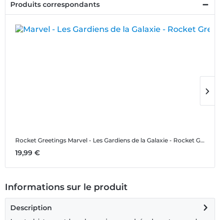
Produits correspondants
Rocket Greetings
Marvel - Les Gardiens de la Galaxie - Rocket Greetings - Christmas - Homme T-shirt
R
19,99 €
1
Informations sur le produit
Description