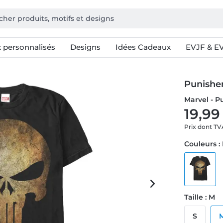
 personnalisés
Designs
Idées Cadeaux
EVJF & E
Punisher
Marvel - P
19,99
Prix dont T
Couleurs :
Taille : M
S