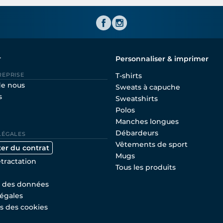
Shirtinator FR
r
Personnaliser & imprimer
REPRISE
T-shirts
de nous
Sweats à capuche
s
Sweatshirts
Polos
Manches longues
Débardeurs
LÉGALES
Vêtements de sport
ter du contrat
Mugs
étractation
Tous les produits
n des données
égales
s des cookies