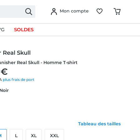
Mon compte
VG
SOLDES
 Real Skull
unisher Real Skull - Homme T-shirt
 €
VA
plus frais de port
 Noir
Tableau des tailles
M
L
XL
XXL