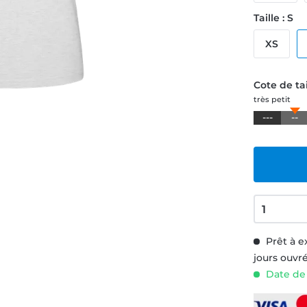
Taille : S
XS
Cote de tai
très petit
---
--
Prêt à e
jours ouvr
Date de 