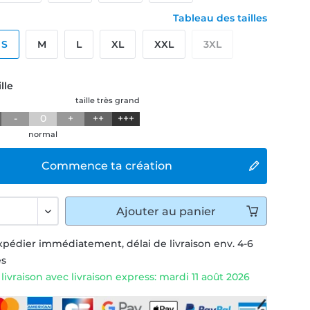
Tableau des tailles
S
M
L
XL
XXL
3XL
lle
taille très grand
-
0
+
++
+++
normal
Commence ta création
Ajouter
au panier
xpédier immédiatement, délai de livraison env. 4-6
és
livraison avec livraison express: mardi 11 août 2026