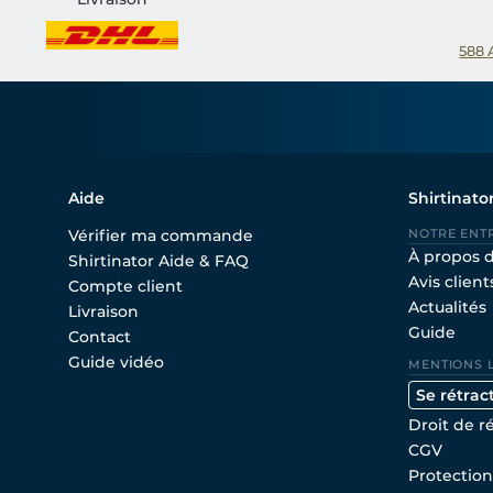
588
Aide
Shirtinato
Vérifier ma commande
NOTRE ENT
À propos 
Shirtinator Aide & FAQ
Avis client
Compte client
Actualités
Livraison
Guide
Contact
Guide vidéo
MENTIONS 
Se rétrac
Droit de r
CGV
Protectio