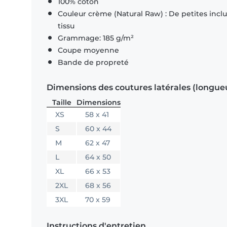
100% coton
Couleur crème (Natural Raw) : De petites inclus
tissu
Grammage: 185 g/m²
Coupe moyenne
Bande de propreté
Dimensions des coutures latérales (longue
Taille
Dimensions
XS
58 x 41
S
60 x 44
M
62 x 47
L
64 x 50
XL
66 x 53
2XL
68 x 56
3XL
70 x 59
Instructions d'entretien