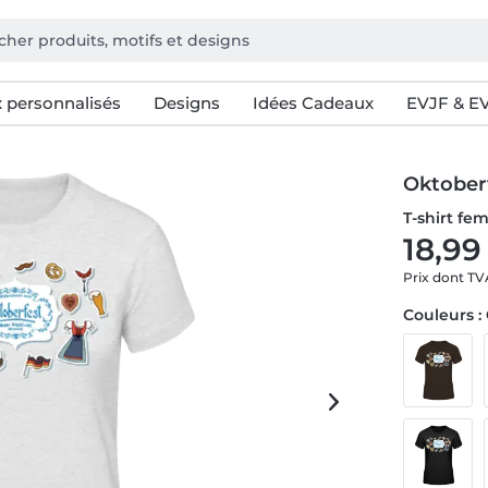
 personnalisés
Designs
Idées Cadeaux
EVJF & E
Oktoberf
T-shirt f
18,99
Prix dont T
Couleurs :