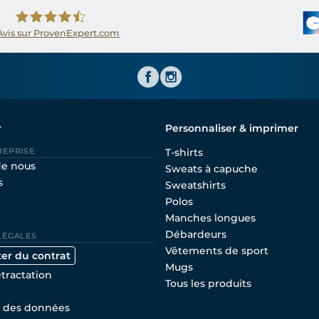
Avis sur ProvenExpert.com
Shirtinator FR
r
Personnaliser & imprimer
REPRISE
T-shirts
de nous
Sweats à capuche
s
Sweatshirts
Polos
Manches longues
Débardeurs
LÉGALES
Vêtements de sport
ter du contrat
Mugs
étractation
Tous les produits
n des données