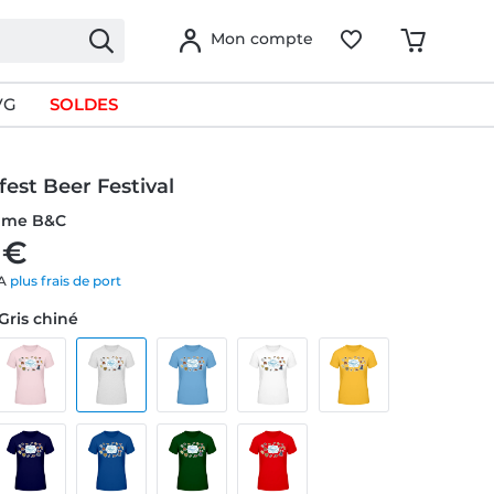
Mon compte
VG
SOLDES
est Beer Festival
emme B&C
 €
VA
plus frais de port
 Gris chiné