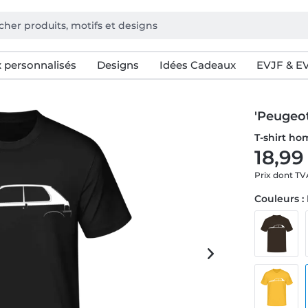
 personnalisés
Designs
Idées Cadeaux
EVJF & E
'Peugeot
T-shirt h
18,99
Prix dont T
Couleurs :