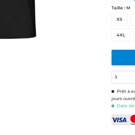
Taille : M
XS
4XL
Prêt à e
jours ouvr
Date de l