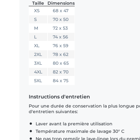
Taille
Dimensions
XS
68 x 47
S
70 x 50
M
72 x 53
L
74 x 56
XL
76 x 59
2XL
78 x 62
3XL
80 x 65
4XL
82 x 70
5XL
84 x 75
Instructions d'entretien
Pour une durée de conservation la plus longue p
d'entretien suivantes:
Laver avant la première utilisation
Température maximale de lavage 30° C
Ne pas trop remplir le lave-linge lors du prem