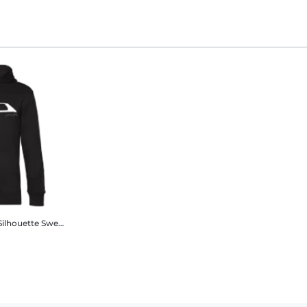
Silhouette
Sweat à capuche standard homme