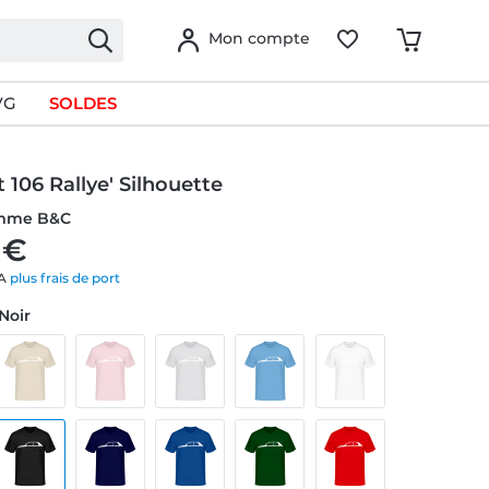
Mon compte
VG
SOLDES
 106 Rallye' Silhouette
omme B&C
 €
VA
plus frais de port
 Noir