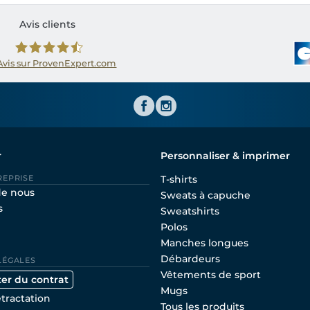
Avis clients
Avis sur ProvenExpert.com
Shirtinator FR
r
Personnaliser & imprimer
REPRISE
T-shirts
de nous
Sweats à capuche
s
Sweatshirts
Polos
Manches longues
Débardeurs
LÉGALES
Vêtements de sport
ter du contrat
Mugs
étractation
Tous les produits