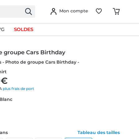
Mon compte
VG
SOLDES
e groupe Cars Birthday
rs - Photo de groupe Cars Birthday -
hirt
 €
VA
plus frais de port
 Blanc
1 ans
Tableau des tailles