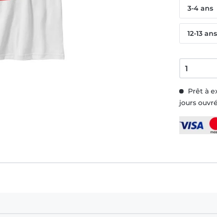
3-4 ans
12-13 an
Prêt à e
jours ouvr