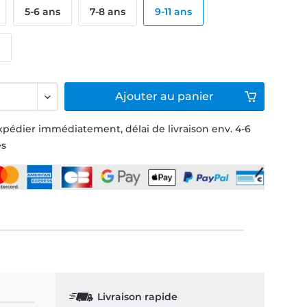
5-6 ans
7-8 ans
9-11 ans
s
Ajouter
au panier
xpédier immédiatement, délai de livraison env. 4-6
és
Livraison rapide