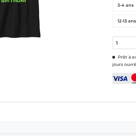
3-4 ans
12-13 an
Prêt à e
jours ouvr