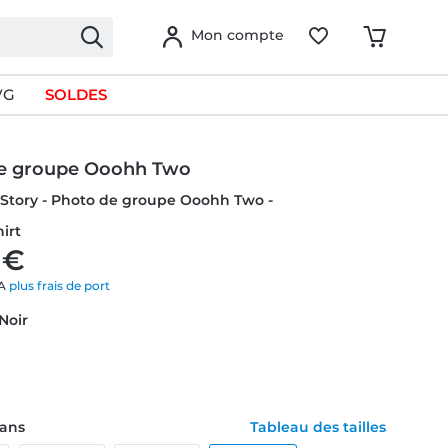
Mon compte
VG
SOLDES
e groupe Ooohh Two
y Story - Photo de groupe Ooohh Two -
hirt
 €
VA
plus frais de port
 Noir
1 ans
Tableau des tailles