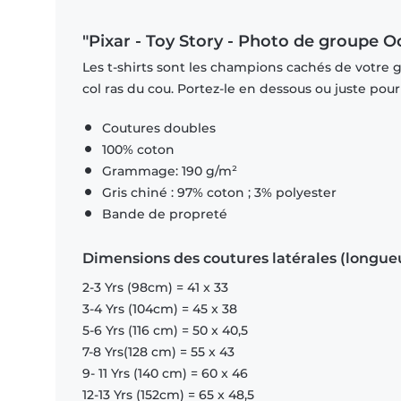
"Pixar - Toy Story - Photo de groupe O
Les t-shirts sont les champions cachés de votre 
col ras du cou. Portez-le en dessous ou juste pour l
Coutures doubles
100% coton
Grammage: 190 g/m²
Gris chiné : 97% coton ; 3% polyester
Bande de propreté
Dimensions des coutures latérales (longue
2-3 Yrs (98cm) = 41 x 33
3-4 Yrs (104cm) = 45 x 38
5-6 Yrs (116 cm) = 50 x 40,5
7-8 Yrs(128 cm) = 55 x 43
9- 11 Yrs (140 cm) = 60 x 46
12-13 Yrs (152cm) = 65 x 48,5