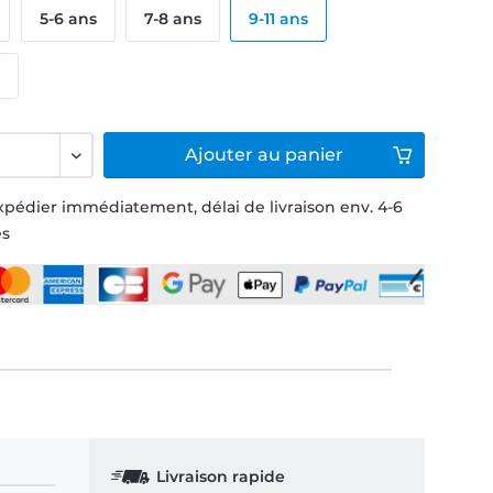
5-6 ans
7-8 ans
9-11 ans
s
Ajouter
au panier
xpédier immédiatement, délai de livraison env. 4-6
és
Livraison rapide