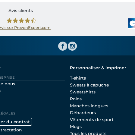
Avis clients
Avis sur ProvenExpert.com
Shirtinator FR
r
Personnaliser & imprimer
REPRISE
T-shirts
de nous
Sweats à capuche
s
Sweatshirts
Polos
Manches longues
Débardeurs
LÉGALES
Vêtements de sport
ter du contrat
Mugs
étractation
Tous les produits