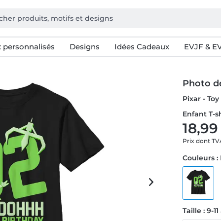
 personnalisés
Designs
Idées Cadeaux
EVJF & E
Photo d
Pixar - To
Enfant T-s
18,99
Prix dont T
Couleurs :
Taille : 9-1