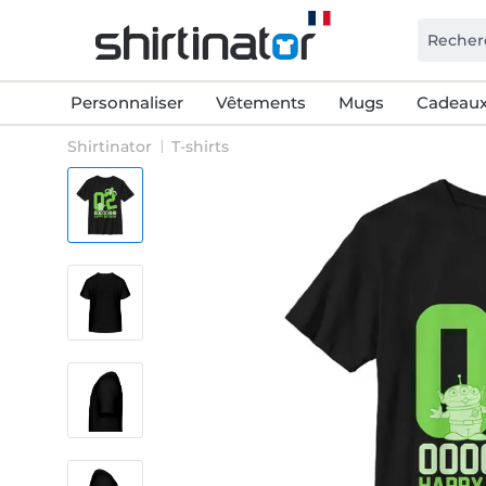
Personnaliser
Vêtements
Mugs
Cadeaux
Shirtinator
T-shirts