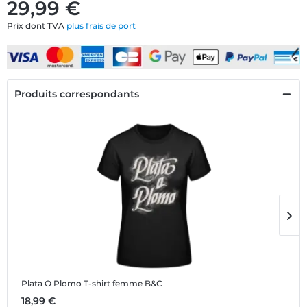
29,99 €
Prix dont TVA
plus frais de port
Produits correspondants
Plata O Plomo
T-shirt femme B&C
P
18,99 €
1