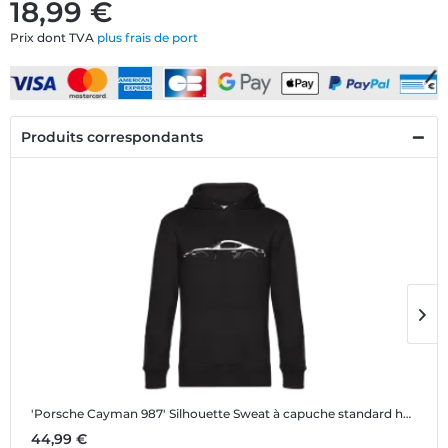
18,99 €
Prix dont TVA
plus frais de port
Produits correspondants
'Porsche Cayman 987' Silhouette
Sweat à capuche standard homme
'
44,99 €
1