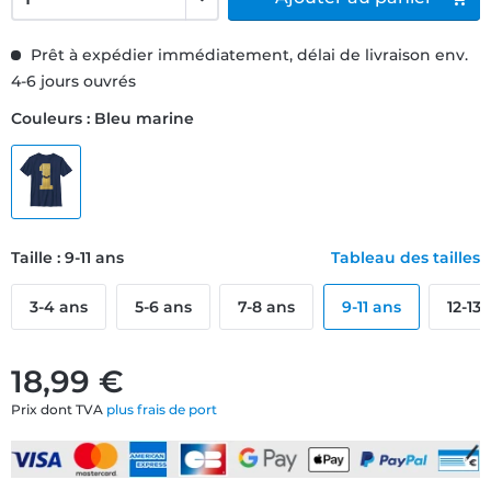
Prêt à expédier immédiatement, délai de livraison env.
4-6 jours ouvrés
Couleurs : Bleu marine
Taille : 9-11 ans
Tableau des tailles
3-4 ans
5-6 ans
7-8 ans
9-11 ans
12-13
18,99 €
Prix dont TVA
plus frais de port