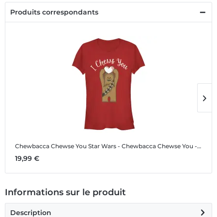
Produits correspondants
Chewbacca Chewse You
Star Wars - Chewbacca Chewse You - Valentine's Day - Femme T-shirt
C
19,99 €
1
Informations sur le produit
Description