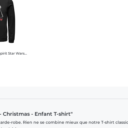
pirit
Star Wars - Dark Vador Holiday Spirit - Christmas - Unisex Sweat à capuche
- Christmas - Enfant T-shirt"
garde-robe. Rien ne se combine mieux que notre T-shirt classi