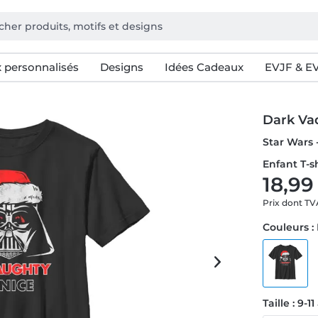
 personnalisés
Designs
Idées Cadeaux
EVJF & E
Dark Vad
Star Wars 
Enfant T-s
18,99
Prix dont T
Couleurs :
Taille : 9-1