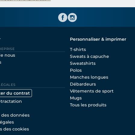
Shirtinator FR
r
Personnaliser & imprimer
REPRISE
T-shirts
de nous
Sweats à capuche
s
Sweatshirts
Polos
Manches longues
Débardeurs
LÉGALES
Vêtements de sport
ter du contrat
Mugs
étractation
Tous les produits
n des données
égales
s des cookies