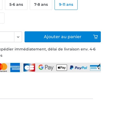
5-6 ans
7-8 ans
9-11 ans
s
Ajouter
au panier
xpédier immédiatement, délai de livraison env. 4-6
és