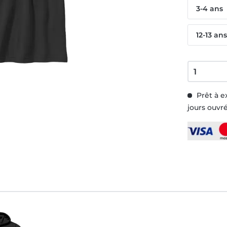
3-4 ans
12-13 an
Prêt à e
jours ouvr