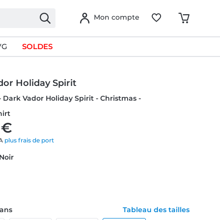
Mon compte
VG
SOLDES
or Holiday Spirit
- Dark Vador Holiday Spirit - Christmas -
hirt
 €
VA
plus frais de port
 Noir
1 ans
Tableau des tailles