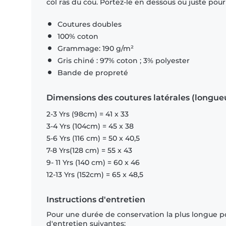
col ras du cou. Portez-le en dessous ou juste pour l
Coutures doubles
100% coton
Grammage: 190 g/m²
Gris chiné : 97% coton ; 3% polyester
Bande de propreté
Dimensions des coutures latérales (longue
2-3 Yrs (98cm) = 41 x 33
3-4 Yrs (104cm) = 45 x 38
5-6 Yrs (116 cm) = 50 x 40,5
7-8 Yrs(128 cm) = 55 x 43
9- 11 Yrs (140 cm) = 60 x 46
12-13 Yrs (152cm) = 65 x 48,5
Instructions d'entretien
Pour une durée de conservation la plus longue p
d'entretien suivantes: