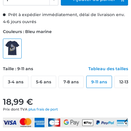
Prêt à expédier immédiatement, délai de livraison env.
4-6 jours ouvrés
Couleurs : Bleu marine
Taille : 9-11 ans
Tableau des tailles
3-4 ans
5-6 ans
7-8 ans
9-11 ans
12-13
18,99 €
Prix dont TVA
plus frais de port