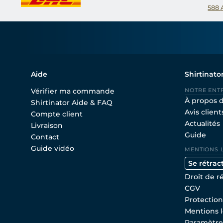
588
Aide
Shirtinato
Vérifier ma commande
NOTRE ENT
À propos 
Shirtinator Aide & FAQ
Avis client
Compte client
Actualités
Livraison
Guide
Contact
Guide vidéo
MENTIONS 
Se rétrac
Droit de r
CGV
Protectio
Mentions l
Paramètre