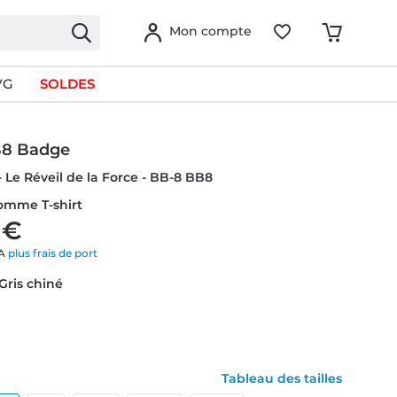
Mon compte
VG
SOLDES
B8 Badge
- Le Réveil de la Force - BB-8 BB8
omme T-shirt
 €
VA
plus frais de port
 Gris chiné
Tableau des tailles