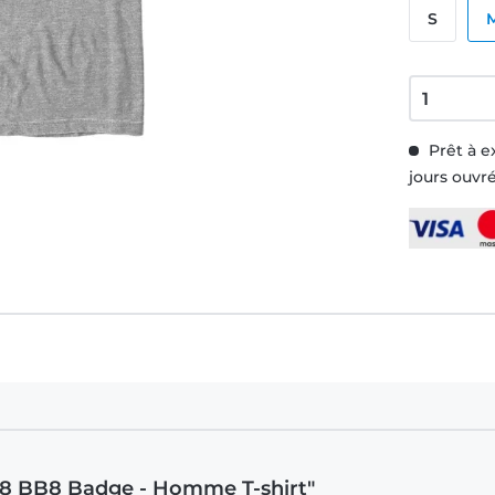
S
Prêt à e
jours ouvr
BB-8 BB8 Badge - Homme T-shirt"