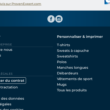
Avis sur ProvenExpert.com
Shirtinator FR
r
Personnaliser & imprimer
REPRISE
T-shirts
de nous
Sweats à capuche
s
Sweatshirts
Polos
Manches longues
Débardeurs
LÉGALES
Vêtements de sport
ter du contrat
Mugs
étractation
Tous les produits
n des données
égales
s des cookies