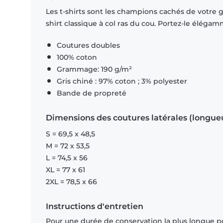
Les t-shirts sont les champions cachés de votre ga
shirt classique à col ras du cou. Portez-le éléga
Coutures doubles
100% coton
Grammage: 190 g/m²
Gris chiné : 97% coton ; 3% polyester
Bande de propreté
Dimensions des coutures latérales (longue
S = 69,5 x 48,5
M = 72 x 53,5
L = 74,5 x 56
XL = 77 x 61
2XL = 78,5 x 66
Instructions d'entretien
Pour une durée de conservation la plus longue p