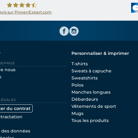
Avis sur ProvenExpert.com
Shirtinator FR
r
Personnaliser & imprimer
REPRISE
T-shirts
de nous
Sweats à capuche
s
Sweatshirts
Polos
Manches longues
Débardeurs
LÉGALES
Vêtements de sport
ter du contrat
Mugs
étractation
Tous les produits
n des données