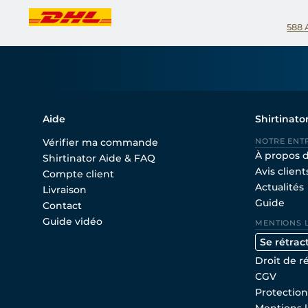
588
Aide
Shirtinato
Vérifier ma commande
NOTRE ENT
À propos 
Shirtinator Aide & FAQ
Avis client
Compte client
Actualités
Livraison
Guide
Contact
Guide vidéo
MENTIONS 
Se rétrac
Droit de r
CGV
Protectio