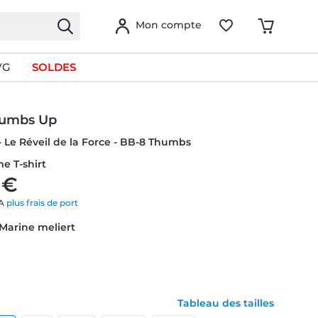
Mon compte
VG
SOLDES
humbs Up
- Le Réveil de la Force - BB-8 Thumbs
e T-shirt
 €
VA
plus frais de port
 Marine meliert
Tableau des tailles