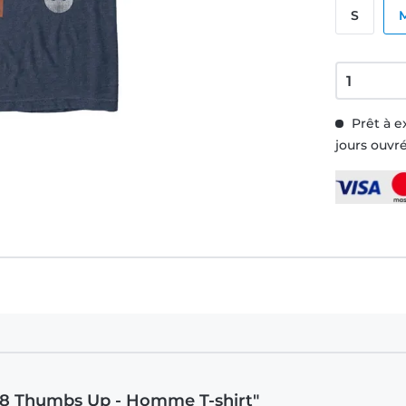
S
Prêt à e
jours ouvr
BB-8 Thumbs Up - Homme T-shirt"