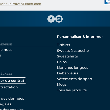
Avis sur ProvenExpert.com
Shirtinator FR
r
Personnaliser & imprimer
REPRISE
T-shirts
de nous
Sweats à capuche
s
Sweatshirts
Polos
Manches longues
Débardeurs
LÉGALES
Vêtements de sport
ter du contrat
Mugs
étractation
Tous les produits
n des données
égales
s des cookies