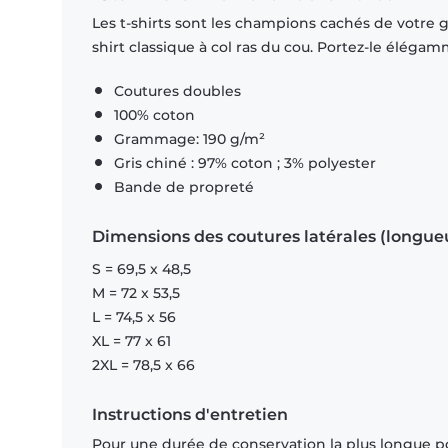
Les t-shirts sont les champions cachés de votre ga
shirt classique à col ras du cou. Portez-le éléga
Coutures doubles
100% coton
Grammage: 190 g/m²
Gris chiné : 97% coton ; 3% polyester
Bande de propreté
Dimensions des coutures latérales (longue
S = 69,5 x 48,5
M = 72 x 53,5
L = 74,5 x 56
XL = 77 x 61
2XL = 78,5 x 66
Instructions d'entretien
Pour une durée de conservation la plus longue p