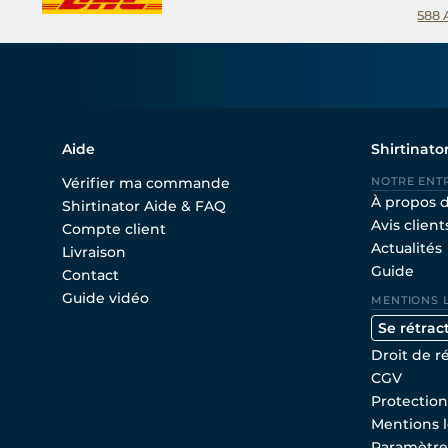
588
Aide
Shirtinato
Vérifier ma commande
NOTRE ENT
À propos 
Shirtinator Aide & FAQ
Avis client
Compte client
Actualités
Livraison
Guide
Contact
Guide vidéo
MENTIONS 
Se rétrac
Droit de r
CGV
Protectio
Mentions l
Paramètre