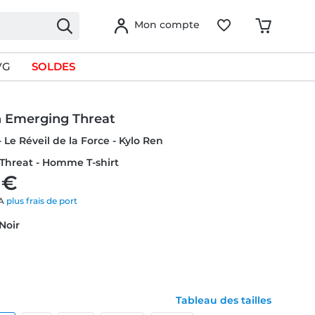
Mon compte
VG
SOLDES
n Emerging Threat
 Le Réveil de la Force - Kylo Ren
Threat - Homme T-shirt
 €
VA
plus frais de port
 Noir
Tableau des tailles