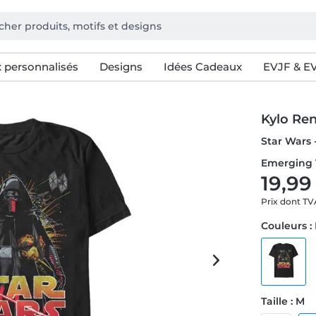
 personnalisés
Designs
Idées Cadeaux
EVJF & E
Kylo Re
Star Wars -
Emerging 
19,99
Prix dont T
Couleurs :
Taille : M