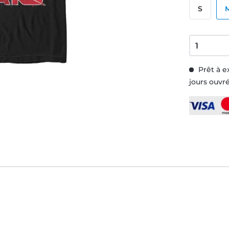
S
Prêt à e
jours ouvr