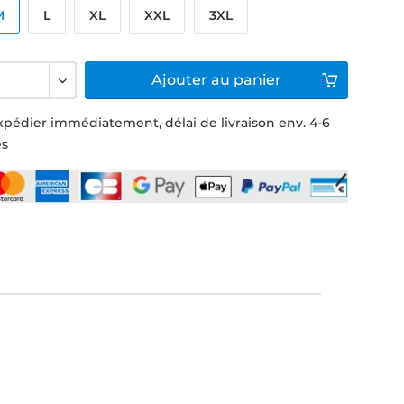
M
L
XL
XXL
3XL
Ajouter
au panier
xpédier immédiatement, délai de livraison env. 4-6
és