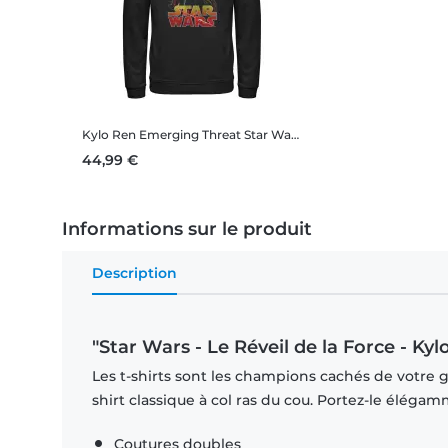
Kylo Ren Emerging Threat
Star Wars - Le Réveil de la Force - Kylo Ren Emerging Threat - Unisex Sweat à capuche
44,99 €
Informations sur le produit
Description
"Star Wars - Le Réveil de la Force - K
Les t-shirts sont les champions cachés de votre ga
shirt classique à col ras du cou. Portez-le éléga
Coutures doubles