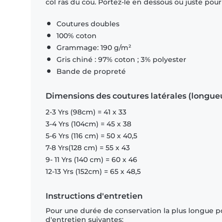
col ras du cou. Portez-le en dessous ou juste pour l
Coutures doubles
100% coton
Grammage: 190 g/m²
Gris chiné : 97% coton ; 3% polyester
Bande de propreté
Dimensions des coutures latérales (longue
2-3 Yrs (98cm) = 41 x 33
3-4 Yrs (104cm) = 45 x 38
5-6 Yrs (116 cm) = 50 x 40,5
7-8 Yrs(128 cm) = 55 x 43
9- 11 Yrs (140 cm) = 60 x 46
12-13 Yrs (152cm) = 65 x 48,5
Instructions d'entretien
Pour une durée de conservation la plus longue p
d'entretien suivantes: