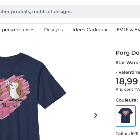
 personnalisés
Designs
Idées Cadeaux
EVJF & E
Porg Do
Star Wars 
- Valentine
18,99
Prix dont T
Couleurs :
Taille : 9-1