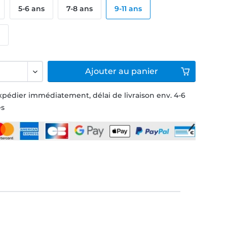
5-6 ans
7-8 ans
9-11 ans
s
Ajouter
au panier
xpédier immédiatement, délai de livraison env. 4-6
és