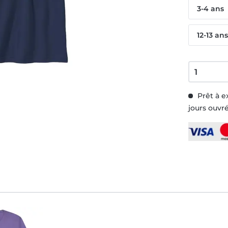
3-4 ans
12-13 an
Prêt à e
jours ouvr