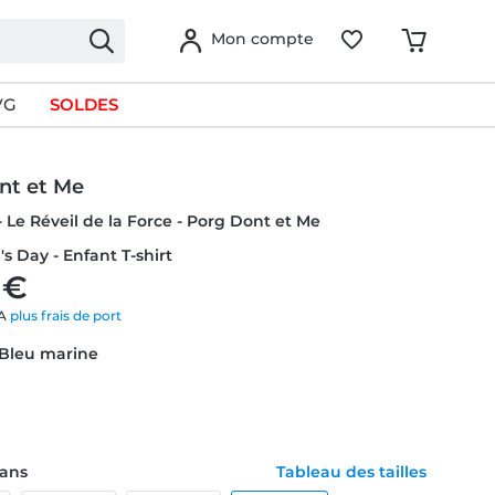
Mon compte
VG
SOLDES
nt et Me
- Le Réveil de la Force - Porg Dont et Me
's Day - Enfant T-shirt
 €
VA
plus frais de port
 Bleu marine
1 ans
Tableau des tailles