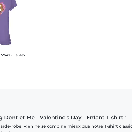
veil de la Force - Porg Dont et Me - Valentine's Day - Femme T-shirt
g Dont et Me - Valentine's Day - Enfant T-shirt"
garde-robe. Rien ne se combine mieux que notre T-shirt classi