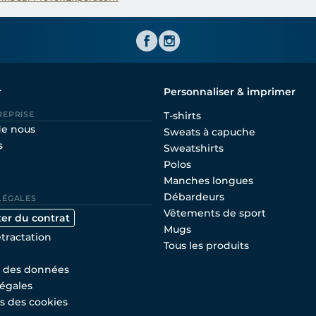
Shirtinator FR
r
Personnaliser & imprimer
REPRISE
T-shirts
de nous
Sweats à capuche
s
Sweatshirts
Polos
Manches longues
Débardeurs
LÉGALES
Vêtements de sport
ter du contrat
Mugs
étractation
Tous les produits
n des données
égales
s des cookies